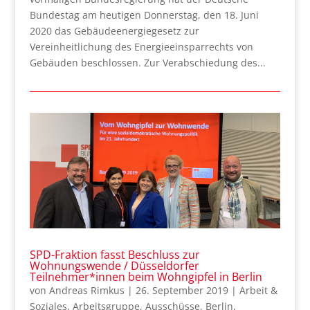
Bundestag am heutigen Donnerstag, den 18. Juni
2020 das Gebäudeenergiegesetz zur
Vereinheitlichung des Energieeinsparrechts von
Gebäuden beschlossen. Zur Verabschiedung des...
SPD-Fraktion fasst Beschluss zur
Wohnungswende / Düsseldorfer
Teilnehmer*innen beim Wohngipfel in Berlin
von
Andreas Rimkus
|
26. September 2019
|
Arbeit &
Soziales
,
Arbeitsgruppe
,
Ausschüsse
,
Berlin
,