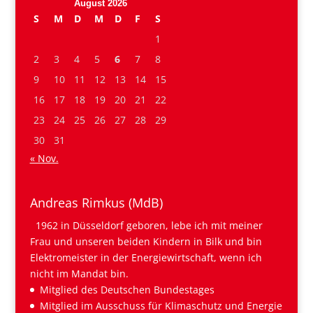
August 2026
S
M
D
M
D
F
S
1
2
3
4
5
6
7
8
9
10
11
12
13
14
15
16
17
18
19
20
21
22
23
24
25
26
27
28
29
30
31
« Nov.
Andreas Rimkus (MdB)
1962 in Düsseldorf geboren, lebe ich mit meiner
Frau und unseren beiden Kindern in Bilk und bin
Elektromeister in der Energiewirtschaft, wenn ich
nicht im Mandat bin.
Mitglied des Deutschen Bundestages
Mitglied im Ausschuss für Klimaschutz und Energie