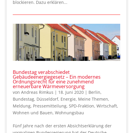
blockieren. Dazu erklären...
Bundestag verabschiedet
Gebäudeenergiegesetz – Ein modernes
Ordnungsrecht für eine zunehmend
erneuerbare Wärmeversorgung
von
Andreas Rimkus
|
18. Juni 2020
|
Berlin
,
Bundestag
,
Düsseldorf
,
Energie
,
Meine Themen
,
Meldung
,
Pressemitteilung
,
SPD-Fraktion
,
Wirtschaft
,
Wohnen und Bauen
,
Wohnungsbau
Fünf Jahre nach der ersten Absichtserklärung der
vormaligen Bundesregierung hat der Deutsche