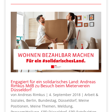
Engagiert für ein solidarisches Land: Andreas
Rimkus MdB zu Besuch beim Mieterverein
Düsseldorf
von
Andreas Rimkus
|
4. September 2018
|
Arbeit &
Soziales
,
Berlin
,
Bundestag
,
Düsseldorf
,
Meine
Positionen
,
Meine Themen
,
Meldung
,
Pressemitteilung
,
SPD Düsseldorf
,
SPD Ratsfraktion
,