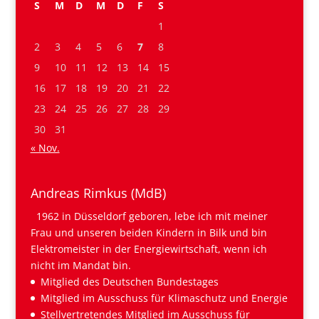
S
M
D
M
D
F
S
1
2
3
4
5
6
7
8
9
10
11
12
13
14
15
16
17
18
19
20
21
22
23
24
25
26
27
28
29
30
31
« Nov.
Andreas Rimkus (MdB)
1962 in Düsseldorf geboren, lebe ich mit meiner
Frau und unseren beiden Kindern in Bilk und bin
Elektromeister in der Energiewirtschaft, wenn ich
nicht im Mandat bin.
Mitglied des Deutschen Bundestages
Mitglied im Ausschuss für Klimaschutz und Energie
Stellvertretendes Mitglied im Ausschuss für