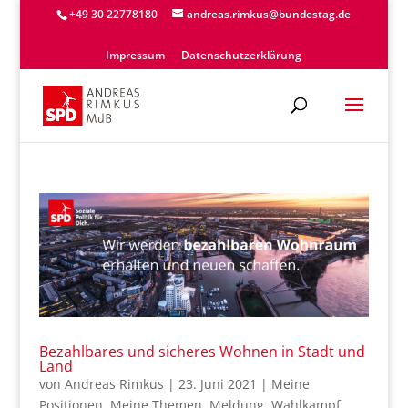
+49 30 22778180
andreas.rimkus@bundestag.de
Impressum
Datenschutzerklärung
Bezahlbares und sicheres Wohnen in Stadt und
Land
von
Andreas Rimkus
|
23. Juni 2021
|
Meine
Positionen
,
Meine Themen
,
Meldung
,
Wahlkampf
,