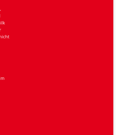
,
d
ilk
r
nicht
 im