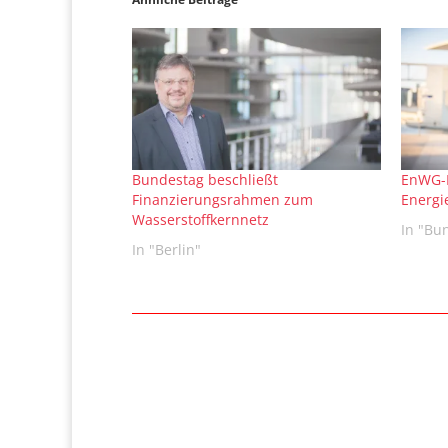
Bundestag beschließt
EnWG-N
Finanzierungsrahmen zum
Energ
Wasserstoffkernnetz
In "Bu
In "Berlin"