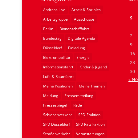
Andreas Live
Arbeit & Soziales
S
Arbeitsgruppe
Ausschüsse
Berlin
Binnenschifffahrt
2
Bundestag
Digitale Agenda
9
Düsseldorf
Einladung
16
Elektromobilität
Energie
23
Informationsfahrt
Kinder & Jugend
30
Luft- & Raumfahrt
« No
Meine Positionen
Meine Themen
Meldung
Pressemitteilung
Pressespiegel
Rede
Schienenverkehr
SPD-Fraktion
SPD Düsseldorf
SPD Ratsfraktion
Straßenverkehr
Veranstaltungen