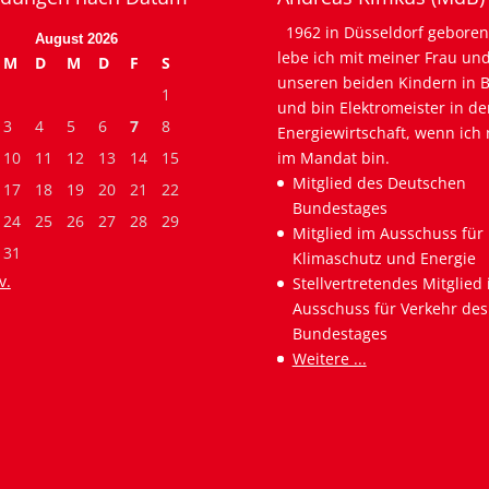
1962 in Düsseldorf geboren
August 2026
lebe ich mit meiner Frau un
M
D
M
D
F
S
unseren beiden Kindern in B
1
und bin Elektromeister in de
3
4
5
6
7
8
Energiewirtschaft, wenn ich 
10
11
12
13
14
15
im Mandat bin.
Mitglied des Deutschen
17
18
19
20
21
22
Bundestages
24
25
26
27
28
29
Mitglied im Ausschuss für
31
Klimaschutz und Energie
v.
Stellvertretendes Mitglied
Ausschuss für Verkehr des
Bundestages
Weitere ...