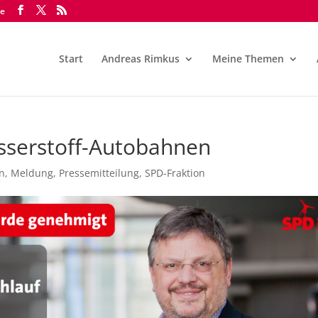
de
Start
Andreas Rimkus
Meine Themen
asserstoff-Autobahnen
in
,
Meldung
,
Pressemitteilung
,
SPD-Fraktion