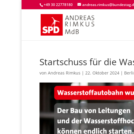
+49 30 22778180
andreas.rimkus@bundestag.
Startschuss für die W
von
Andreas Rimkus
|
22. Oktober 2024
|
Berl