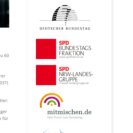
zu 60
rer
037)
tter:
gger
 für