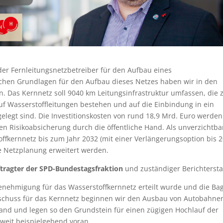
er Fernleitungsnetzbetreiber für den Aufbau eines
ichen Grundlagen für den Aufbau dieses Netzes haben wir in den
 Das Kernnetz soll 9040 km Leitungsinfrastruktur umfassen, die 
uf Wasserstoffleitungen bestehen und auf die Einbindung in ein
elegt sind. Die Investitionskosten von rund 18,9 Mrd. Euro werden
isen Risikoabsicherung durch die öffentliche Hand. Als unverzichtba
offkernnetz bis zum Jahr 2032 (mit einer Verlängerungsoption bis 2
rte Netzplanung erweitert werden.
ragter der SPD-Bundestagsfraktion
und zuständiger Berichtersta
Genehmigung für das Wasserstoffkernnetz erteilt wurde und die Ba
tschuss für das Kernnetz beginnen wir den Ausbau von Autobahnen
and und legen so den Grundstein für einen zügigen Hochlauf der
weit beispielgebend voran.