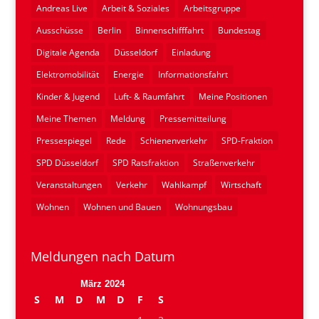
Andreas Live
Arbeit & Soziales
Arbeitsgruppe
Ausschüsse
Berlin
Binnenschifffahrt
Bundestag
Digitale Agenda
Düsseldorf
Einladung
Elektromobilität
Energie
Informationsfahrt
Kinder & Jugend
Luft- & Raumfahrt
Meine Positionen
Meine Themen
Meldung
Pressemitteilung
Pressespiegel
Rede
Schienenverkehr
SPD-Fraktion
SPD Düsseldorf
SPD Ratsfraktion
Straßenverkehr
Veranstaltungen
Verkehr
Wahlkampf
Wirtschaft
Wohnen
Wohnen und Bauen
Wohnungsbau
Meldungen nach Datum
März 2024
S
M
D
M
D
F
S