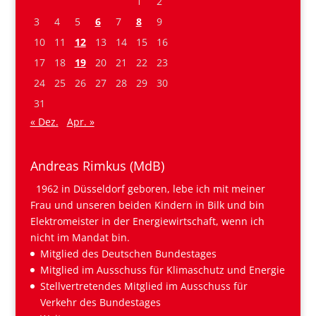
1
2
3
4
5
6
7
8
9
10
11
12
13
14
15
16
17
18
19
20
21
22
23
24
25
26
27
28
29
30
31
« Dez.
Apr. »
Andreas Rimkus (MdB)
1962 in Düsseldorf geboren, lebe ich mit meiner
Frau und unseren beiden Kindern in Bilk und bin
Elektromeister in der Energiewirtschaft, wenn ich
nicht im Mandat bin.
Mitglied des Deutschen Bundestages
Mitglied im Ausschuss für Klimaschutz und Energie
Stellvertretendes Mitglied im Ausschuss für
Verkehr des Bundestages