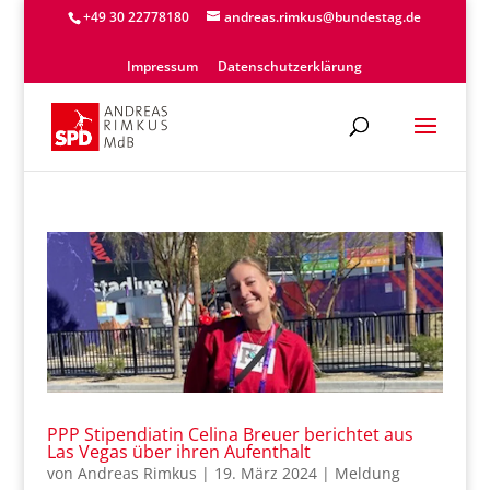
+49 30 22778180
andreas.rimkus@bundestag.de
Impressum
Datenschutzerklärung
PPP Stipendiatin Celina Breuer berichtet aus
Las Vegas über ihren Aufenthalt
von
Andreas Rimkus
|
19. März 2024
|
Meldung