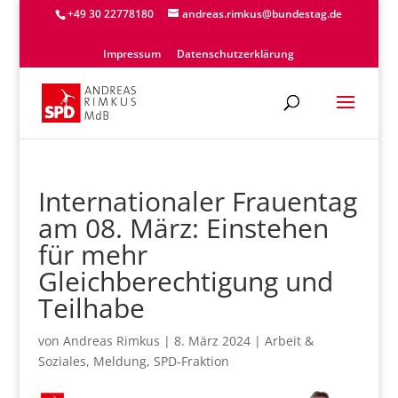
+49 30 22778180
andreas.rimkus@bundestag.de
Impressum
Datenschutzerklärung
Internationaler Frauentag
am 08. März: Einstehen
für mehr
Gleichberechtigung und
Teilhabe
von
Andreas Rimkus
|
8. März 2024
|
Arbeit &
Soziales
,
Meldung
,
SPD-Fraktion