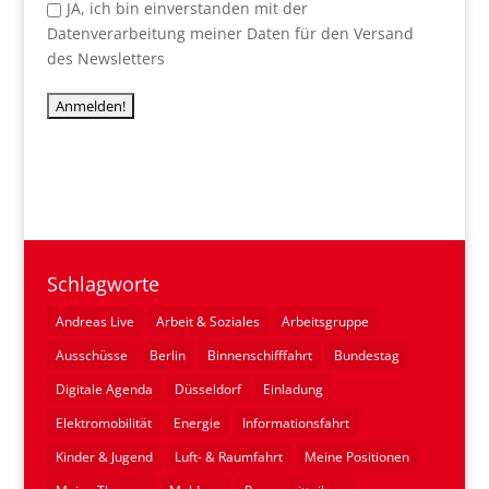
JA, ich bin einverstanden mit der
Datenverarbeitung meiner Daten für den Versand
des Newsletters
Schlagworte
Andreas Live
Arbeit & Soziales
Arbeitsgruppe
Ausschüsse
Berlin
Binnenschifffahrt
Bundestag
Digitale Agenda
Düsseldorf
Einladung
Elektromobilität
Energie
Informationsfahrt
Kinder & Jugend
Luft- & Raumfahrt
Meine Positionen