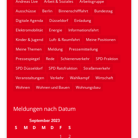
Andreas Live
Arbeit & Soziales
Arbeitsgruppe
Ausschüsse
Berlin
Binnenschifffahrt
Bundestag
Digitale Agenda
Düsseldorf
Einladung
Elektromobilität
Energie
Informationsfahrt
Kinder & Jugend
Luft- & Raumfahrt
Meine Positionen
Meine Themen
Meldung
Pressemitteilung
Pressespiegel
Rede
Schienenverkehr
SPD-Fraktion
SPD Düsseldorf
SPD Ratsfraktion
Straßenverkehr
Veranstaltungen
Verkehr
Wahlkampf
Wirtschaft
Wohnen
Wohnen und Bauen
Wohnungsbau
Meldungen nach Datum
September 2023
S
M
D
M
D
F
S
1
2