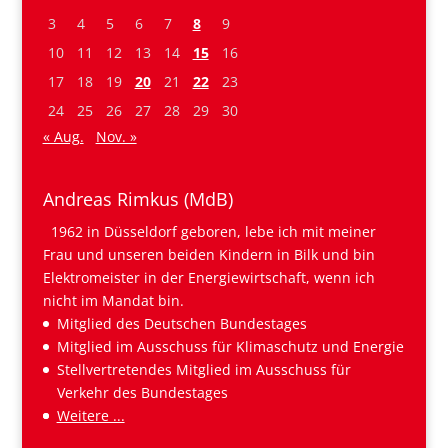
3
4
5
6
7
8
9
10
11
12
13
14
15
16
17
18
19
20
21
22
23
24
25
26
27
28
29
30
« Aug.
Nov. »
Andreas Rimkus (MdB)
1962 in Düsseldorf geboren, lebe ich mit meiner
Frau und unseren beiden Kindern in Bilk und bin
Elektromeister in der Energiewirtschaft, wenn ich
nicht im Mandat bin.
Mitglied des Deutschen Bundestages
Mitglied im Ausschuss für Klimaschutz und Energie
Stellvertretendes Mitglied im Ausschuss für
Verkehr des Bundestages
Weitere ...