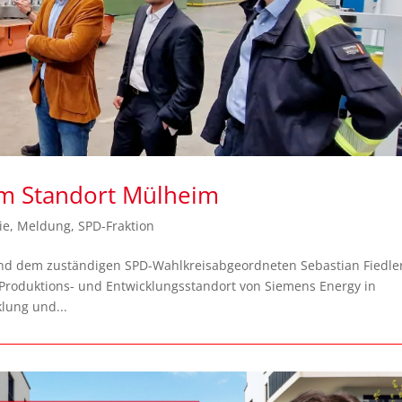
m Standort Mülheim
ie
,
Meldung
,
SPD-Fraktion
 dem zuständigen SPD-Wahlkreisabgeordneten Sebastian Fiedle
Produktions- und Entwicklungsstandort von Siemens Energy in
lung und...