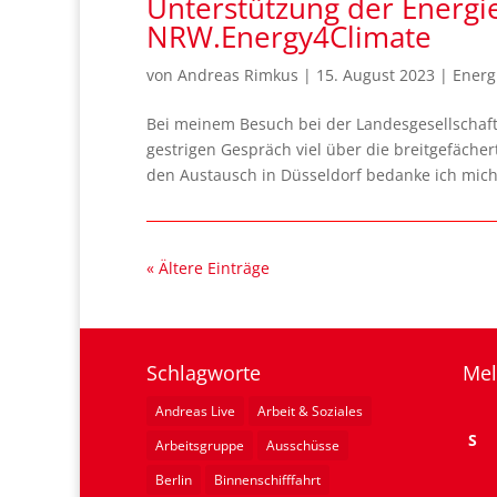
Unterstützung der Energ
NRW.Energy4Climate
von
Andreas Rimkus
|
15. August 2023
|
Energ
Bei meinem Besuch bei der Landesgesellschaft
gestrigen Gespräch viel über die breitgefäche
den Austausch in Düsseldorf bedanke ich mich.
« Ältere Einträge
Schlagworte
Mel
Andreas Live
Arbeit & Soziales
S
Arbeitsgruppe
Ausschüsse
Berlin
Binnenschifffahrt