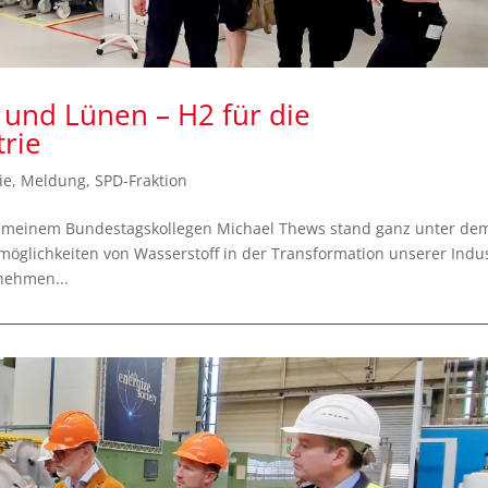
und Lünen – H2 für die
trie
ie
,
Meldung
,
SPD-Fraktion
 meinem Bundestagskollegen Michael Thews stand ganz unter de
zmöglichkeiten von Wasserstoff in der Transformation unserer Indus
nehmen...