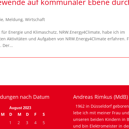
iewende auf kommunaler Ebene durc
ie
,
Meldung
,
Wirtschaft
 für Energie und Klimaschutz, NRW.Energy4Climate, habe ich im
rten Aktivitäten und Aufgaben von NRW.Energy4Climate erfahren. F
 Der...
dungen nach Datum
Andreas Rimkus (MdB)
1962 in Düsseldorf geboren
August 2023
lebe ich mit meiner Frau un
M
D
M
D
F
S
unseren beiden Kindern in B
1
2
3
4
5
und bin Elektromeister in de