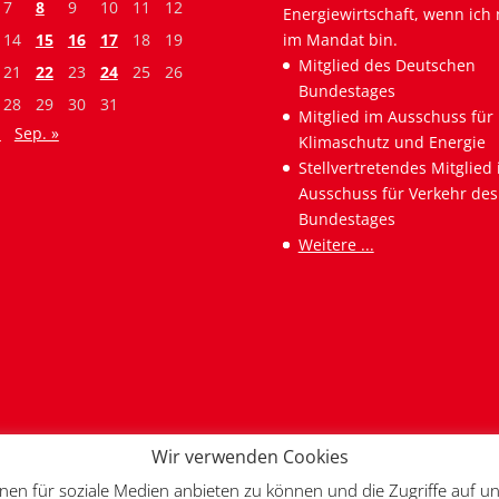
7
8
9
10
11
12
Energiewirtschaft, wenn ich 
14
15
16
17
18
19
im Mandat bin.
Mitglied des Deutschen
21
22
23
24
25
26
Bundestages
28
29
30
31
Mitglied im Ausschuss für
i
Sep. »
Klimaschutz und Energie
Stellvertretendes Mitglied
Ausschuss für Verkehr des
Bundestages
Weitere ...
Wir verwenden Cookies
nen für soziale Medien anbieten zu können und die Zugriffe auf un