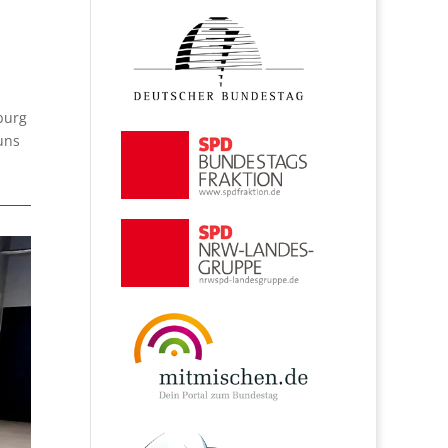
burg
uns