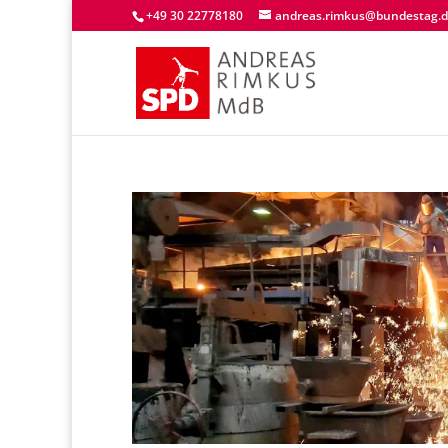
+49 30 22778180
andreas.rimkus@bundestag.