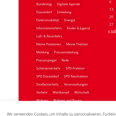
6
Bundestag
Digitale Agenda
13
Düsseldorf
Einladung
20
Elektromobilität
Energie
27
Informationsfahrt
Kinder & Jugend
« Jul
Luft- & Raumfahrt
Meine Positionen
Meine Themen
Meldung
Pressemitteilung
Pressespiegel
Rede
Schienenverkehr
SPD-Fraktion
SPD Düsseldorf
SPD Ratsfraktion
Straßenverkehr
Veranstaltungen
Verkehr
Wahlkampf
Wirtschaft
Wohnen
Wohnen und Bauen
Wohnungsbau
Wir verwenden Cookies, um Inhalte zu personalisieren, Funktio