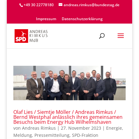
+49 30 22778180
andreas.rimkus@bundestag.de
Impressum
Datenschutzerklärung
Olaf Lies / Siemtje Möller / Andreas Rimkus /
Bernd Westphal anlässlich ihres gemeinsamen
Besuchs beim Energy Hub Wilhelmshaven
von
Andreas Rimkus
|
27. November 2023
|
Energie
,
Meldung
,
Pressemitteilung
,
SPD-Fraktion