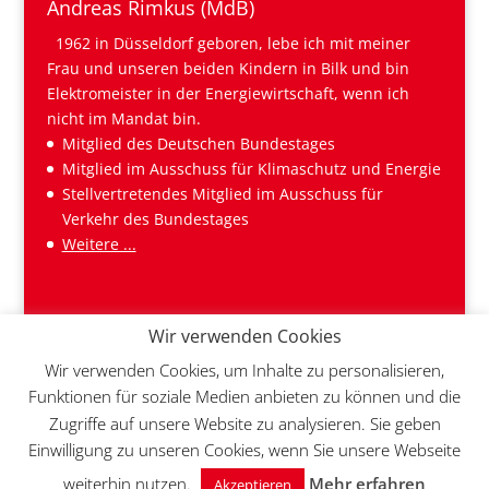
Andreas Rimkus (MdB)
1962 in Düsseldorf geboren, lebe ich mit meiner
Frau und unseren beiden Kindern in Bilk und bin
Elektromeister in der Energiewirtschaft, wenn ich
nicht im Mandat bin.
Mitglied des Deutschen Bundestages
Mitglied im Ausschuss für Klimaschutz und Energie
Stellvertretendes Mitglied im Ausschuss für
Verkehr des Bundestages
Weitere ...
Wir verwenden Cookies
Wir verwenden Cookies, um Inhalte zu personalisieren,
Funktionen für soziale Medien anbieten zu können und die
Zugriffe auf unsere Website zu analysieren. Sie geben
Einwilligung zu unseren Cookies, wenn Sie unsere Webseite
© 2026 Andreas Rimkus MdB | Realisiert von
weiterhin nutzen.
Mehr erfahren
TagWerk
mit
WordPress
&
DIVI
Akzeptieren