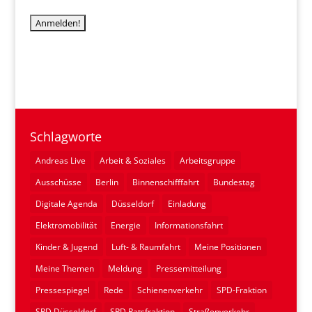
Schlagworte
Andreas Live
Arbeit & Soziales
Arbeitsgruppe
Ausschüsse
Berlin
Binnenschifffahrt
Bundestag
Digitale Agenda
Düsseldorf
Einladung
Elektromobilität
Energie
Informationsfahrt
Kinder & Jugend
Luft- & Raumfahrt
Meine Positionen
Meine Themen
Meldung
Pressemitteilung
Pressespiegel
Rede
Schienenverkehr
SPD-Fraktion
SPD Düsseldorf
SPD Ratsfraktion
Straßenverkehr