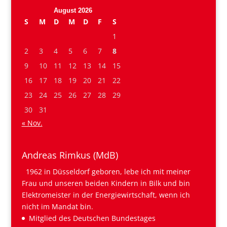
August 2026
S
M
D
M
D
F
S
1
2
3
4
5
6
7
8
9
10
11
12
13
14
15
16
17
18
19
20
21
22
23
24
25
26
27
28
29
30
31
« Nov.
Andreas Rimkus (MdB)
1962 in Düsseldorf geboren, lebe ich mit meiner
Frau und unseren beiden Kindern in Bilk und bin
Elektromeister in der Energiewirtschaft, wenn ich
nicht im Mandat bin.
Mitglied des Deutschen Bundestages