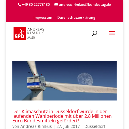
+49 30 22778180
andreas.rimkus@bundestag.de
Impressum
Datenschutzerklärung
Der Klimaschutz in Düsseldorf wurde in der
laufenden Wahlperiode mit über 2,8 Millionen
Euro Bundesmitteln gefördert!
von
Andreas Rimkus
|
27. Juli 2017
|
Düsseldorf
,