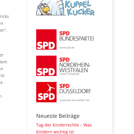
ricks
en
er“,
er
 dem
in
mit
ie
n
Neueste Beiträge
Tag der Kinderrechte – Was
Kindern wichtig ist