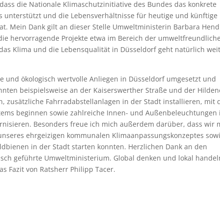
dass die Nationale Klimaschutzinitiative des Bundes das konkrete
unterstützt und die Lebensverhältnisse für heutige und künftige
at. Mein Dank gilt an dieser Stelle Umweltministerin Barbara Hend
die hervorragende Projekte etwa im Bereich der umweltfreundlich
das Klima und die Lebensqualität in Düsseldorf geht natürlich weit
ge und ökologisch wertvolle Anliegen in Düsseldorf umgesetzt und
nnten beispielsweise an der Kaiserswerther Straße und der Hilden
, zusätzliche Fahrradabstellanlagen in der Stadt installieren, mit
stems beginnen sowie zahlreiche Innen- und Außenbeleuchtungen 
nisieren. Besonders freue ich mich außerdem darüber, dass wir 
unseres ehrgeizigen kommunalen Klimaanpassungskonzeptes sow
ldbienen in der Stadt starten konnten. Herzlichen Dank an den
sch geführte Umweltministerium. Global denken und lokal handel
das Fazit von Ratsherr Philipp Tacer.