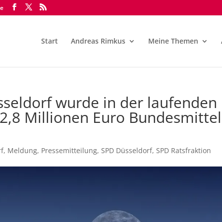
de
Start
Andreas Rimkus
Meine Themen
sseldorf wurde in der laufenden
2,8 Millionen Euro Bundesmitte
f
,
Meldung
,
Pressemitteilung
,
SPD Düsseldorf
,
SPD Ratsfraktion