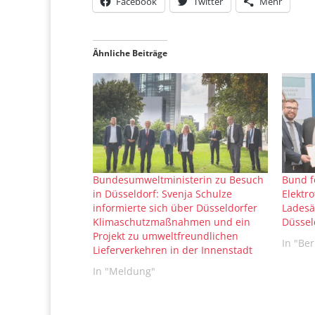
Facebook
Twitter
Mehr
Ähnliche Beiträge
Bundesumweltministerin zu Besuch
Bund f
in Düsseldorf: Svenja Schulze
Elektr
informierte sich über Düsseldorfer
Ladesä
Klimaschutzmaßnahmen und ein
Düssel
Projekt zu umweltfreundlichen
In "Ber
Lieferverkehren in der Innenstadt
In "Meldung"