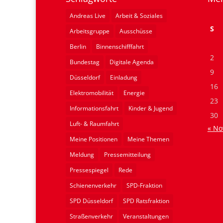
Andreas Live
Arbeit & Soziales
S
Arbeitsgruppe
Ausschüsse
Berlin
Binnenschifffahrt
2
Bundestag
Digitale Agenda
9
Düsseldorf
Einladung
16
Elektromobilität
Energie
23
Informationsfahrt
Kinder & Jugend
30
Luft- & Raumfahrt
« No
Meine Positionen
Meine Themen
Meldung
Pressemitteilung
Pressespiegel
Rede
Schienenverkehr
SPD-Fraktion
SPD Düsseldorf
SPD Ratsfraktion
Straßenverkehr
Veranstaltungen