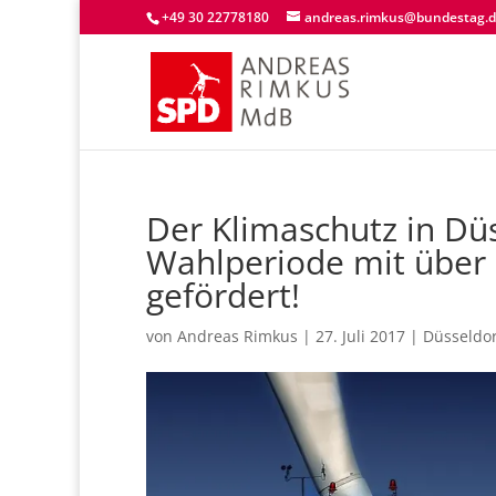
+49 30 22778180
andreas.rimkus@bundestag.
Der Klimaschutz in Dü
Wahlperiode mit über 
gefördert!
von
Andreas Rimkus
|
27. Juli 2017
|
Düsseldor