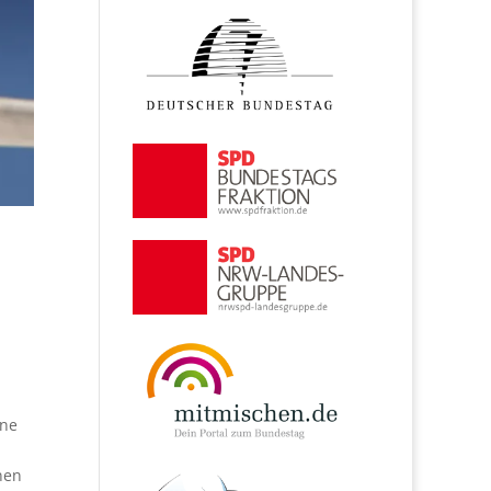
ine
nen