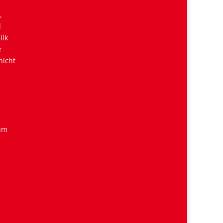
,
d
ilk
r
nicht
 im