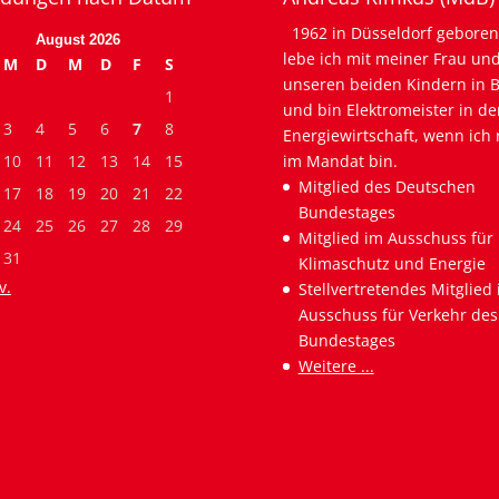
1962 in Düsseldorf geboren
August 2026
lebe ich mit meiner Frau un
M
D
M
D
F
S
unseren beiden Kindern in B
1
und bin Elektromeister in de
3
4
5
6
7
8
Energiewirtschaft, wenn ich 
10
11
12
13
14
15
im Mandat bin.
Mitglied des Deutschen
17
18
19
20
21
22
Bundestages
24
25
26
27
28
29
Mitglied im Ausschuss für
31
Klimaschutz und Energie
v.
Stellvertretendes Mitglied
Ausschuss für Verkehr des
Bundestages
Weitere ...