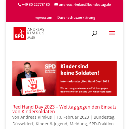
+49 30 22778180
andreas.rimkus@bundestag.de
Impressum
Datenschutzerklärung
Red Hand Day 2023 – Welttag gegen den Einsatz
von Kindersoldaten
von
Andreas Rimkus
|
10. Februar 2023
|
Bundestag
,
Düsseldorf
,
Kinder & Jugend
,
Meldung
,
SPD-Fraktion