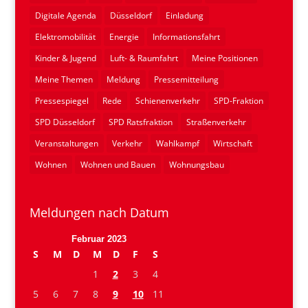
Digitale Agenda
Düsseldorf
Einladung
Elektromobilität
Energie
Informationsfahrt
Kinder & Jugend
Luft- & Raumfahrt
Meine Positionen
Meine Themen
Meldung
Pressemitteilung
Pressespiegel
Rede
Schienenverkehr
SPD-Fraktion
SPD Düsseldorf
SPD Ratsfraktion
Straßenverkehr
Veranstaltungen
Verkehr
Wahlkampf
Wirtschaft
Wohnen
Wohnen und Bauen
Wohnungsbau
Meldungen nach Datum
Februar 2023
S
M
D
M
D
F
S
1
2
3
4
5
6
7
8
9
10
11