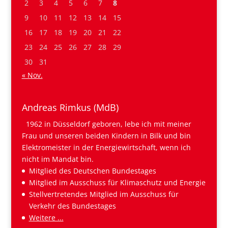
2
3
4
5
6
7
8
9
10
11
12
13
14
15
16
17
18
19
20
21
22
23
24
25
26
27
28
29
30
31
« Nov.
Andreas Rimkus (MdB)
1962 in Düsseldorf geboren, lebe ich mit meiner
Frau und unseren beiden Kindern in Bilk und bin
Elektromeister in der Energiewirtschaft, wenn ich
nicht im Mandat bin.
Mitglied des Deutschen Bundestages
Mitglied im Ausschuss für Klimaschutz und Energie
Stellvertretendes Mitglied im Ausschuss für
Verkehr des Bundestages
Weitere ...