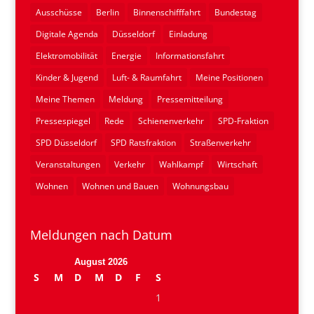
Ausschüsse
Berlin
Binnenschifffahrt
Bundestag
Digitale Agenda
Düsseldorf
Einladung
Elektromobilität
Energie
Informationsfahrt
Kinder & Jugend
Luft- & Raumfahrt
Meine Positionen
Meine Themen
Meldung
Pressemitteilung
Pressespiegel
Rede
Schienenverkehr
SPD-Fraktion
SPD Düsseldorf
SPD Ratsfraktion
Straßenverkehr
Veranstaltungen
Verkehr
Wahlkampf
Wirtschaft
Wohnen
Wohnen und Bauen
Wohnungsbau
Meldungen nach Datum
August 2026
S
M
D
M
D
F
S
1