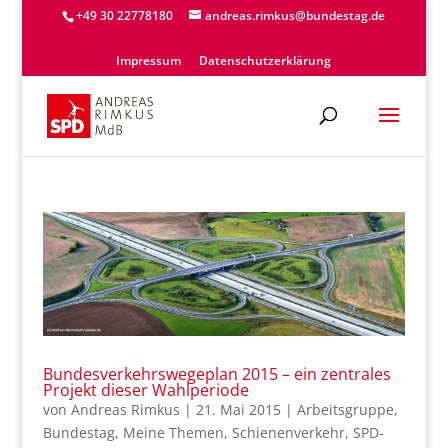
+49 30 22778180
andreas.rimkus@bundestag.de
Impressum
Datenschutzerklärung
Bundesverkehrswegeplan 2015 – ein zentrales
Projekt dieser Wahlperiode
von
Andreas Rimkus
|
21. Mai 2015
|
Arbeitsgruppe
,
Bundestag
,
Meine Themen
,
Schienenverkehr
,
SPD-