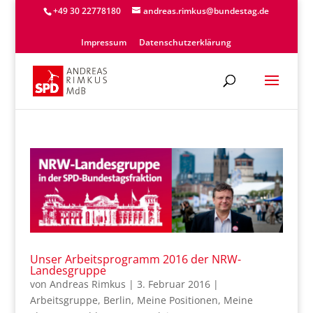
+49 30 22778180
andreas.rimkus@bundestag.de
Impressum
Datenschutzerklärung
Unser Arbeitsprogramm 2016 der NRW-
Landesgruppe
von
Andreas Rimkus
|
3. Februar 2016
|
Arbeitsgruppe
,
Berlin
,
Meine Positionen
,
Meine