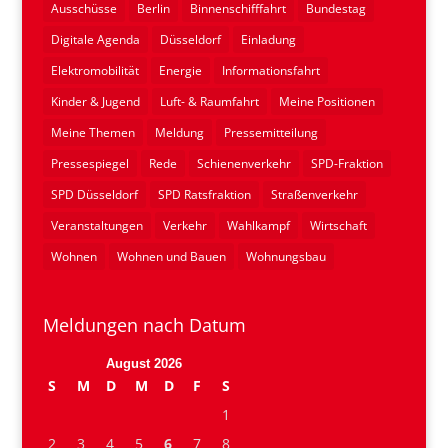
Ausschüsse
Berlin
Binnenschifffahrt
Bundestag
Digitale Agenda
Düsseldorf
Einladung
Elektromobilität
Energie
Informationsfahrt
Kinder & Jugend
Luft- & Raumfahrt
Meine Positionen
Meine Themen
Meldung
Pressemitteilung
Pressespiegel
Rede
Schienenverkehr
SPD-Fraktion
SPD Düsseldorf
SPD Ratsfraktion
Straßenverkehr
Veranstaltungen
Verkehr
Wahlkampf
Wirtschaft
Wohnen
Wohnen und Bauen
Wohnungsbau
Meldungen nach Datum
August 2026
S
M
D
M
D
F
S
1
2
3
4
5
6
7
8