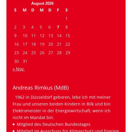
August 2026
S
M
D
M
D
F
S
1
2
3
4
5
6
7
8
9
10
11
12
13
14
15
16
17
18
19
20
21
22
23
24
25
26
27
28
29
30
31
« Nov.
Andreas Rimkus (MdB)
1962 in Düsseldorf geboren, lebe ich mit meiner
Frau und unseren beiden Kindern in Bilk und bin
Elektromeister in der Energiewirtschaft, wenn ich
nicht im Mandat bin.
Mitglied des Deutschen Bundestages
Mitglied im Ausschuss für Klimaschutz und Energie