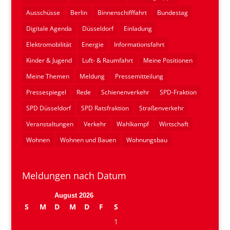
Ausschüsse
Berlin
Binnenschifffahrt
Bundestag
Digitale Agenda
Düsseldorf
Einladung
Elektromobilität
Energie
Informationsfahrt
Kinder & Jugend
Luft- & Raumfahrt
Meine Positionen
Meine Themen
Meldung
Pressemitteilung
Pressespiegel
Rede
Schienenverkehr
SPD-Fraktion
SPD Düsseldorf
SPD Ratsfraktion
Straßenverkehr
Veranstaltungen
Verkehr
Wahlkampf
Wirtschaft
Wohnen
Wohnen und Bauen
Wohnungsbau
Meldungen nach Datum
August 2026
S
M
D
M
D
F
S
1