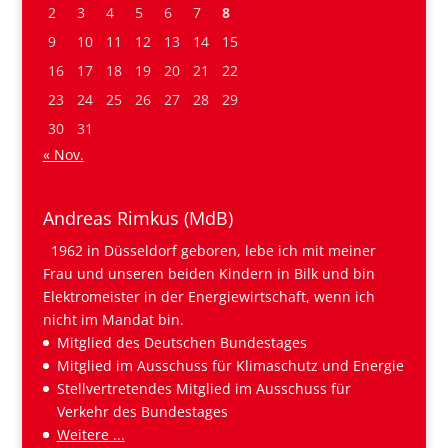
2
3
4
5
6
7
8
9
10
11
12
13
14
15
16
17
18
19
20
21
22
23
24
25
26
27
28
29
30
31
« Nov.
Andreas Rimkus (MdB)
1962 in Düsseldorf geboren, lebe ich mit meiner
Frau und unseren beiden Kindern in Bilk und bin
Elektromeister in der Energiewirtschaft, wenn ich
nicht im Mandat bin.
Mitglied des Deutschen Bundestages
Mitglied im Ausschuss für Klimaschutz und Energie
Stellvertretendes Mitglied im Ausschuss für
Verkehr des Bundestages
Weitere ...