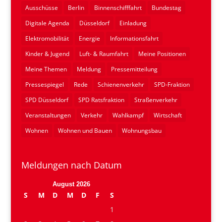
Ausschüsse
Berlin
Binnenschifffahrt
Bundestag
Digitale Agenda
Düsseldorf
Einladung
Elektromobilität
Energie
Informationsfahrt
Kinder & Jugend
Luft- & Raumfahrt
Meine Positionen
Meine Themen
Meldung
Pressemitteilung
Pressespiegel
Rede
Schienenverkehr
SPD-Fraktion
SPD Düsseldorf
SPD Ratsfraktion
Straßenverkehr
Veranstaltungen
Verkehr
Wahlkampf
Wirtschaft
Wohnen
Wohnen und Bauen
Wohnungsbau
Meldungen nach Datum
August 2026
S
M
D
M
D
F
S
1