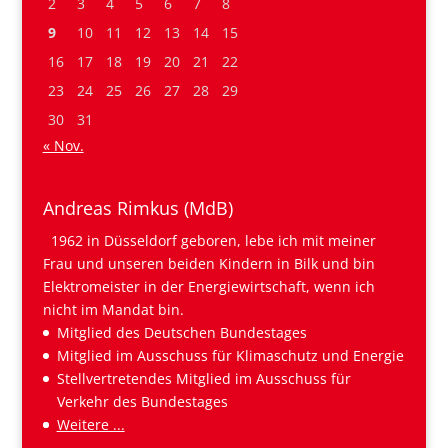
2
3
4
5
6
7
8
9
10
11
12
13
14
15
16
17
18
19
20
21
22
23
24
25
26
27
28
29
30
31
« Nov.
Andreas Rimkus (MdB)
1962 in Düsseldorf geboren, lebe ich mit meiner
Frau und unseren beiden Kindern in Bilk und bin
Elektromeister in der Energiewirtschaft, wenn ich
nicht im Mandat bin.
Mitglied des Deutschen Bundestages
Mitglied im Ausschuss für Klimaschutz und Energie
Stellvertretendes Mitglied im Ausschuss für
Verkehr des Bundestages
Weitere ...