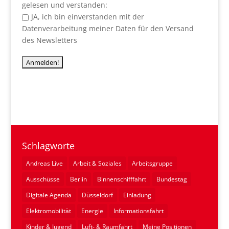
gelesen und verstanden:
JA, ich bin einverstanden mit der
Datenverarbeitung meiner Daten für den Versand
des Newsletters
Schlagworte
Andreas Live
Arbeit & Soziales
Arbeitsgruppe
Ausschüsse
Berlin
Binnenschifffahrt
Bundestag
Digitale Agenda
Düsseldorf
Einladung
Elektromobilität
Energie
Informationsfahrt
Kinder & Jugend
Luft- & Raumfahrt
Meine Positionen