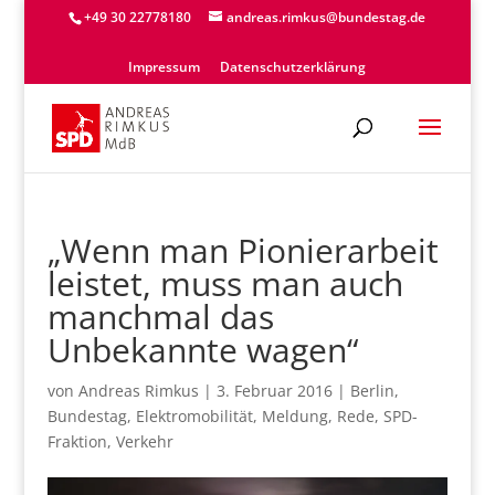
+49 30 22778180
andreas.rimkus@bundestag.de
Impressum
Datenschutzerklärung
„Wenn man Pionierarbeit
leistet, muss man auch
manchmal das
Unbekannte wagen“
von
Andreas Rimkus
|
3. Februar 2016
|
Berlin
,
Bundestag
,
Elektromobilität
,
Meldung
,
Rede
,
SPD-
Fraktion
,
Verkehr