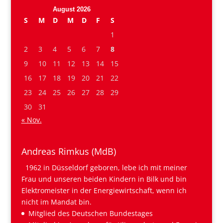
August 2026
S
M
D
M
D
F
S
1
2
3
4
5
6
7
8
9
10
11
12
13
14
15
16
17
18
19
20
21
22
23
24
25
26
27
28
29
30
31
« Nov.
Andreas Rimkus (MdB)
1962 in Düsseldorf geboren, lebe ich mit meiner
Frau und unseren beiden Kindern in Bilk und bin
Elektromeister in der Energiewirtschaft, wenn ich
nicht im Mandat bin.
Mitglied des Deutschen Bundestages