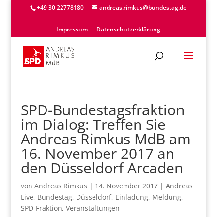
+49 30 22778180
andreas.rimkus@bundestag.de
Impressum
Datenschutzerklärung
SPD-Bundestagsfraktion
im Dialog: Treffen Sie
Andreas Rimkus MdB am
16. November 2017 an
den Düsseldorf Arcaden
von
Andreas Rimkus
|
14. November 2017
|
Andreas
Live
,
Bundestag
,
Düsseldorf
,
Einladung
,
Meldung
,
SPD-Fraktion
,
Veranstaltungen