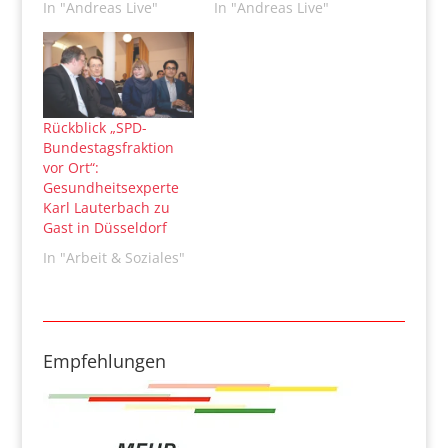
In "Andreas Live"
In "Andreas Live"
Rückblick „SPD-
Bundestagsfraktion
vor Ort“:
Gesundheitsexperte
Karl Lauterbach zu
Gast in Düsseldorf
In "Arbeit & Soziales"
Empfehlungen