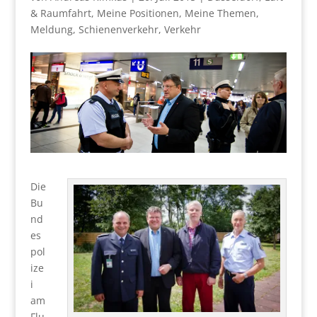
& Raumfahrt
,
Meine Positionen
,
Meine Themen
,
Meldung
,
Schienenverkehr
,
Verkehr
Die
Bu
nd
es
pol
ize
i
am
Flu