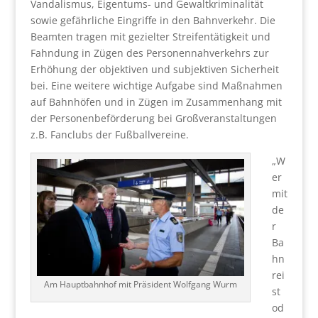
Vandalismus, Eigentums- und Gewaltkriminalität
sowie gefährliche Eingriffe in den Bahnverkehr. Die
Beamten tragen mit gezielter Streifentätigkeit und
Fahndung in Zügen des Personennahverkehrs zur
Erhöhung der objektiven und subjektiven Sicherheit
bei. Eine weitere wichtige Aufgabe sind Maßnahmen
auf Bahnhöfen und in Zügen im Zusammenhang mit
der Personenbeförderung bei Großveranstaltungen
z.B. Fanclubs der Fußballvereine.
„W
er
mit
de
r
Ba
hn
rei
Am Hauptbahnhof mit Präsident Wolfgang Wurm
st
od