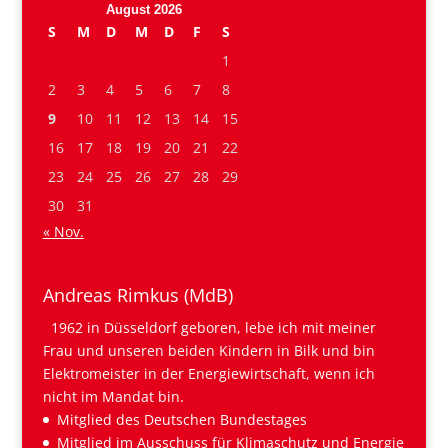
August 2026
S
M
D
M
D
F
S
1
2
3
4
5
6
7
8
9
10
11
12
13
14
15
16
17
18
19
20
21
22
23
24
25
26
27
28
29
30
31
« Nov.
Andreas Rimkus (MdB)
1962 in Düsseldorf geboren, lebe ich mit meiner
Frau und unseren beiden Kindern in Bilk und bin
Elektromeister in der Energiewirtschaft, wenn ich
nicht im Mandat bin.
Mitglied des Deutschen Bundestages
Mitglied im Ausschuss für Klimaschutz und Energie