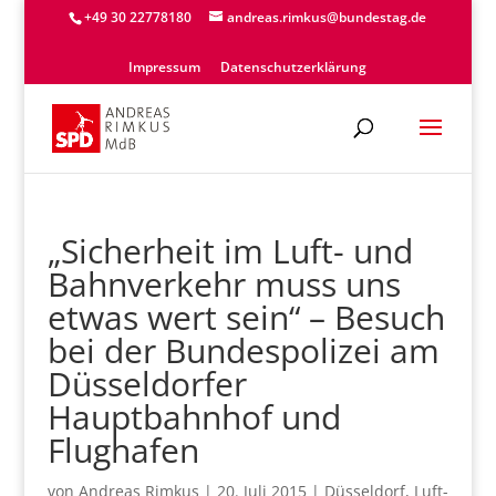
+49 30 22778180
andreas.rimkus@bundestag.de
Impressum
Datenschutzerklärung
„Sicherheit im Luft- und
Bahnverkehr muss uns
etwas wert sein“ – Besuch
bei der Bundespolizei am
Düsseldorfer
Hauptbahnhof und
Flughafen
von
Andreas Rimkus
|
20. Juli 2015
|
Düsseldorf
,
Luft-