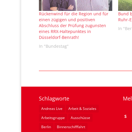
Rückenwind für die Region und für
Bund b
einen zügigen und positiven
Ruhr-E
Abschluss der Prüfung zugunsten
In "Ber
eines RRX-Haltepunktes in
Düsseldorf-Benrath!
In "Bundestag"
Schlagworte
Mel
Andreas Live
Arbeit & Soziales
S
Arbeitsgruppe
Ausschüsse
Berlin
Binnenschifffahrt