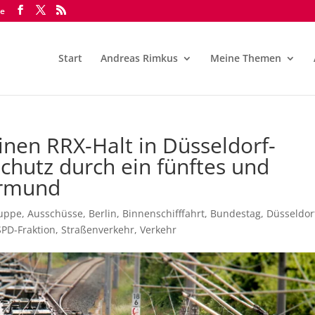
de
Start
Andreas Rimkus
Meine Themen
inen RRX-Halt in Düsseldorf-
chutz durch ein fünftes und
ermund
ruppe
,
Ausschüsse
,
Berlin
,
Binnenschifffahrt
,
Bundestag
,
Düsseldor
SPD-Fraktion
,
Straßenverkehr
,
Verkehr