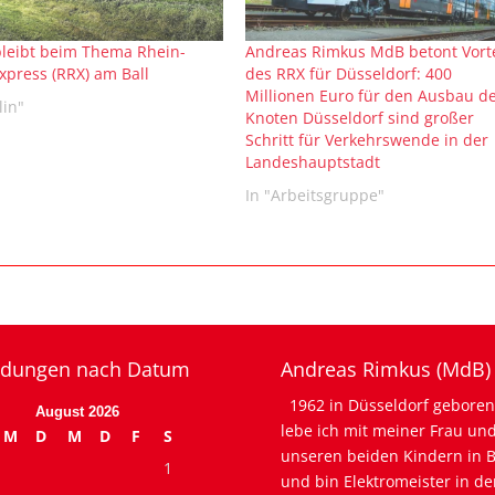
leibt beim Thema Rhein-
Andreas Rimkus MdB betont Vorte
xpress (RRX) am Ball
des RRX für Düsseldorf: 400
Millionen Euro für den Ausbau d
lin"
Knoten Düsseldorf sind großer
Schritt für Verkehrswende in der
Landeshauptstadt
In "Arbeitsgruppe"
dungen nach Datum
Andreas Rimkus (MdB)
1962 in Düsseldorf geboren
August 2026
lebe ich mit meiner Frau un
M
D
M
D
F
S
unseren beiden Kindern in B
1
und bin Elektromeister in de