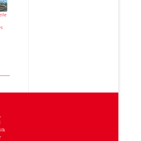
ile
es
,
d
ilk
r