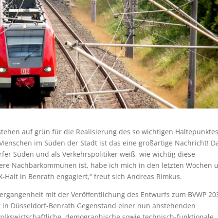
stehen auf grün für die Realisierung des so wichtigen Haltepunkte
 Menschen im Süden der Stadt ist das eine großartige Nachricht! Da
er Süden und als Verkehrspolitiker weiß, wie wichtig diese
nsere Nachbarkommunen ist, habe ich mich in den letzten Wochen 
-Halt in Benrath engagiert,“ freut sich Andreas Rimkus.
Vergangenheit mit der Veröffentlichung des Entwurfs zum BVWP 20
t in Düsseldorf-Benrath Gegenstand einer nun anstehenden
 volkswirtschaftliche, demographische sowie technisch-funktionale