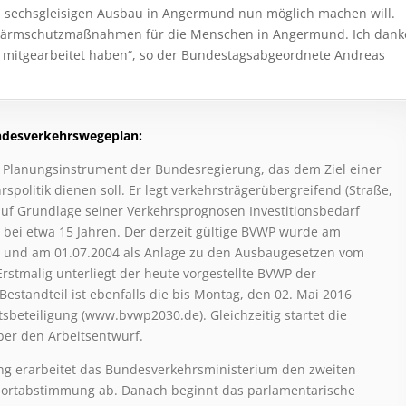
 den sechsgleisigen Ausbau in Angermund nun möglich machen will.
f Lärmschutzmaßnahmen für die Menschen in Angermund. Ich dank
n mitgearbeitet haben“, so der Bundestagsabgeordnete Andreas
ndesverkehrswegeplan:
 Planungsinstrument der Bundesregierung, das dem Ziel einer
rspolitik dienen soll. Er legt verkehrsträgerübergreifend (Straße,
auf Grundlage seiner Verkehrsprognosen Investitionsbedarf
t bei etwa 15 Jahren. Der derzeit gültige BVWP wurde am
g und am 01.07.2004 als Anlage zu den Ausbaugesetzen vom
stmalig unterliegt der heute vorgestellte BVWP der
estandteil ist ebenfalls die bis Montag, den 02. Mai 2016
sbeteiligung (www.bvwp2030.de). Gleichzeitig startet die
er den Arbeitsentwurf.
ung erarbeitet das Bundesverkehrsministerium den zweiten
ssortabstimmung ab. Danach beginnt das parlamentarische