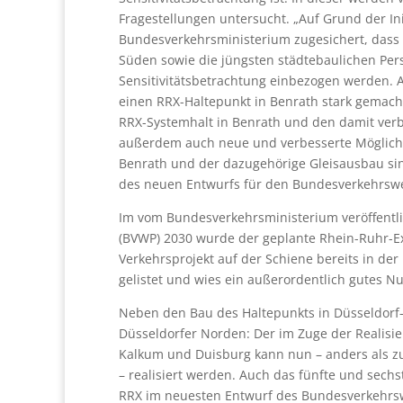
Fragestellungen untersucht. „Auf Grund der I
Bundesverkehrsministerium zugesichert, dass 
Süden sowie die jüngsten städtebaulichen Per
Sensitivitätsbetrachtung einbezogen werden. A
einen RRX-Haltepunkt in Benrath stark gemacht
RRX-Systemhalt in Benrath und den damit ver
außerdem auch neue und verbesserte Möglichkei
Benrath und der dazugehörige Gleisausbau sin
des neuen Entwurfs für den Bundesverkehrsw
Im vom Bundesverkehrsministerium veröffentl
(BVWP) 2030 wurde der geplante Rhein-Ruhr-Ex
Verkehrsprojekt auf der Schiene bereits in de
gelistet und wies ein außerordentlich gutes Nu
Neben den Bau des Haltepunkts in Düsseldorf
Düsseldorfer Norden: Der im Zuge der Realisie
Kalkum und Duisburg kann nun – anders als zu
– realisiert werden. Auch das fünfte und sec
RRX im neuesten Entwurf des Bundesverkehrsw