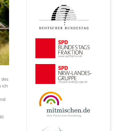
s des
 ich
und
30