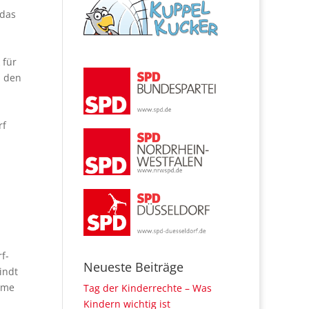
 das
 für
h den
rf
f-
Neueste Beiträge
indt
hme
Tag der Kinderrechte – Was
Kindern wichtig ist