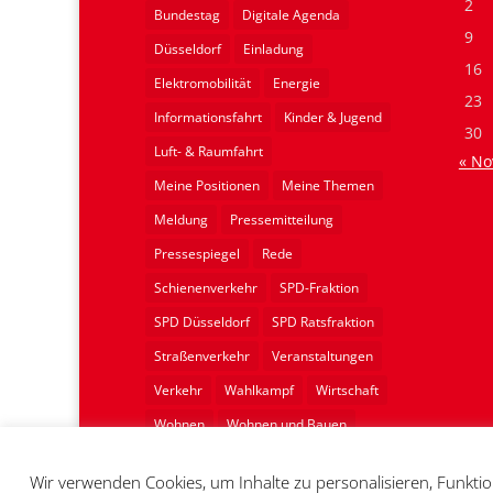
2
Bundestag
Digitale Agenda
9
Düsseldorf
Einladung
16
Elektromobilität
Energie
23
Informationsfahrt
Kinder & Jugend
30
Luft- & Raumfahrt
« No
Meine Positionen
Meine Themen
Meldung
Pressemitteilung
Pressespiegel
Rede
Schienenverkehr
SPD-Fraktion
SPD Düsseldorf
SPD Ratsfraktion
Straßenverkehr
Veranstaltungen
Verkehr
Wahlkampf
Wirtschaft
Wohnen
Wohnen und Bauen
Wohnungsbau
Wir verwenden Cookies, um Inhalte zu personalisieren, Funktio