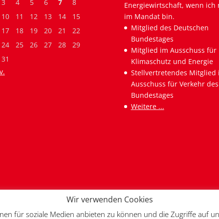
3
4
5
6
7
8
Energiewirtschaft, wenn ich 
10
11
12
13
14
15
im Mandat bin.
Mitglied des Deutschen
17
18
19
20
21
22
Bundestages
24
25
26
27
28
29
Mitglied im Ausschuss für
31
Klimaschutz und Energie
v.
Stellvertretendes Mitglied
Ausschuss für Verkehr des
Bundestages
Weitere ...
Wir verwenden Cookies
nen für soziale Medien anbieten zu können und die Zugriffe auf un