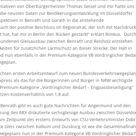
nitiativen von Oberbürgermeister Thomas Geisel und mir hatte uns
die neusten Daten zur Bevölkerungsentwicklung im Düsseldorfer
spektiven in Benrath und Garath in die anstehende
uch der positive Beschluss im Regionalrat, der sich mit Nachdruck
 hat, hat mir in Berlin den Rücken gestärkt“ erklärt Rimkus. Durc
bundenen Gleisausbau zwischen Benrath und Reisholz entstehen
ten für zusätzlichen Lärmschutz an dieser Strecke. Der Halt in
d nun ebenfalls in der Premium-Kategorie VB Vordringlicher Beda
egeplan.
ichten ersten Arbeitsentwurf zum neuen Bundesverkehrswegeplan
press als das für die Bürgerinnen und Bürger in NRW wichtigste
r Premium-Kategorie „Vordringlicher Bedarf – Engpassbeseitigung“
tzen-Kostenverhältnis von 1,8 auf.
-Benrath gibt es auch gute Nachrichten für Angermund und den
rung des RRX diskutierte sechsgleisige Ausbau zwischen Düsseldor
m Zeitpunkt des erstens Entwurfs von CSU-Verkehrsminister Dobr
hste Gleis zwischen Kalkum und Duisburg ist wie die Gesamtmaßna
egeplans nun in der Premium-Kategorie VB Vordringlicher Bedarf