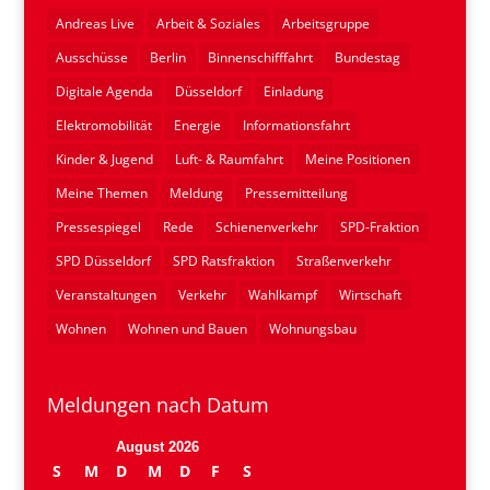
Andreas Live
Arbeit & Soziales
Arbeitsgruppe
Ausschüsse
Berlin
Binnenschifffahrt
Bundestag
Digitale Agenda
Düsseldorf
Einladung
Elektromobilität
Energie
Informationsfahrt
Kinder & Jugend
Luft- & Raumfahrt
Meine Positionen
Meine Themen
Meldung
Pressemitteilung
Pressespiegel
Rede
Schienenverkehr
SPD-Fraktion
SPD Düsseldorf
SPD Ratsfraktion
Straßenverkehr
Veranstaltungen
Verkehr
Wahlkampf
Wirtschaft
Wohnen
Wohnen und Bauen
Wohnungsbau
Meldungen nach Datum
August 2026
S
M
D
M
D
F
S