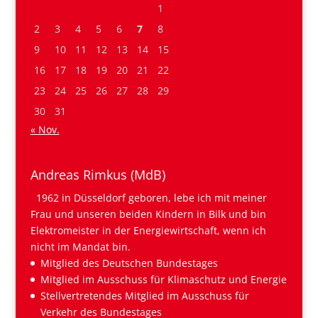
1
2
3
4
5
6
7
8
9
10
11
12
13
14
15
16
17
18
19
20
21
22
23
24
25
26
27
28
29
30
31
« Nov.
Andreas Rimkus (MdB)
1962 in Düsseldorf geboren, lebe ich mit meiner
Frau und unseren beiden Kindern in Bilk und bin
Elektromeister in der Energiewirtschaft, wenn ich
nicht im Mandat bin.
Mitglied des Deutschen Bundestages
Mitglied im Ausschuss für Klimaschutz und Energie
Stellvertretendes Mitglied im Ausschuss für
Verkehr des Bundestages