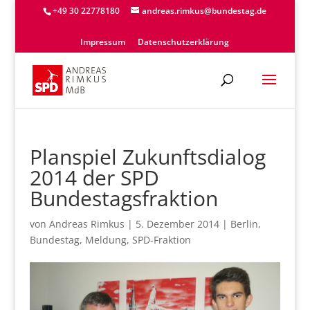
+49 30 22778180
andreas.rimkus@bundestag.de
Impressum
Datenschutzerklärung
Planspiel Zukunftsdialog
2014 der SPD
Bundestagsfraktion
von
Andreas Rimkus
|
5. Dezember 2014
|
Berlin
,
Bundestag
,
Meldung
,
SPD-Fraktion