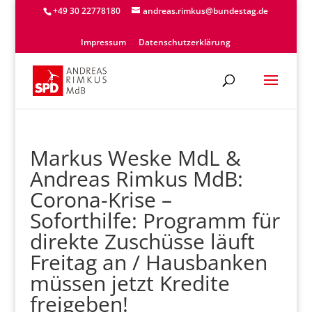
+49 30 22778180
andreas.rimkus@bundestag.de
Impressum
Datenschutzerklärung
Markus Weske MdL &
Andreas Rimkus MdB:
Corona-Krise –
Soforthilfe: Programm für
direkte Zuschüsse läuft
Freitag an / Hausbanken
müssen jetzt Kredite
freigeben!