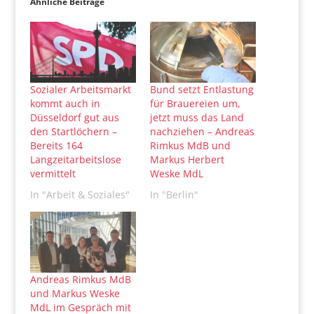
Ähnliche Beiträge
Sozialer Arbeitsmarkt
Bund setzt Entlastung
kommt auch in
für Brauereien um,
Düsseldorf gut aus
jetzt muss das Land
den Startlöchern –
nachziehen – Andreas
Bereits 164
Rimkus MdB und
Langzeitarbeitslose
Markus Herbert
vermittelt
Weske MdL
In "Arbeit & Soziales"
In "Berlin"
Andreas Rimkus MdB
und Markus Weske
MdL im Gespräch mit