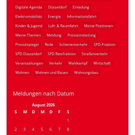
Digitale Agenda
Düsseldorf
Einladung
Elektromobilität
Energie
Informationsfahrt
Kinder & Jugend
Luft- & Raumfahrt
Meine Positionen
Meine Themen
Meldung
Pressemitteilung
Pressespiegel
Rede
Schienenverkehr
SPD-Fraktion
SPD Düsseldorf
SPD Ratsfraktion
Straßenverkehr
Veranstaltungen
Verkehr
Wahlkampf
Wirtschaft
Wohnen
Wohnen und Bauen
Wohnungsbau
Meldungen nach Datum
August 2026
S
M
D
M
D
F
S
1
2
3
4
5
6
7
8