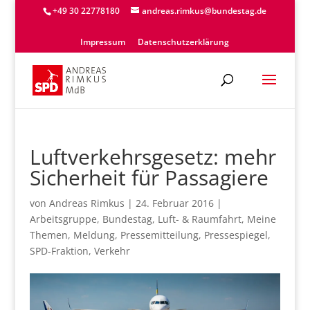
+49 30 22778180
andreas.rimkus@bundestag.de
Impressum
Datenschutzerklärung
Luftverkehrsgesetz: mehr
Sicherheit für Passagiere
von
Andreas Rimkus
|
24. Februar 2016
|
Arbeitsgruppe
,
Bundestag
,
Luft- & Raumfahrt
,
Meine
Themen
,
Meldung
,
Pressemitteilung
,
Pressespiegel
,
SPD-Fraktion
,
Verkehr