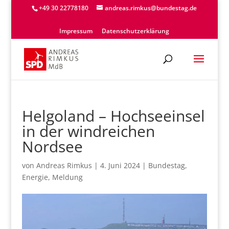
+49 30 22778180
andreas.rimkus@bundestag.de
Impressum
Datenschutzerklärung
Helgoland – Hochseeinsel
in der windreichen
Nordsee
von
Andreas Rimkus
|
4. Juni 2024
|
Bundestag
,
Energie
,
Meldung