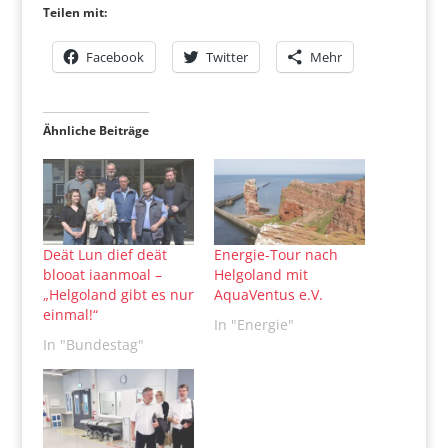
Teilen mit:
Facebook
Twitter
Mehr
Ähnliche Beiträge
Deät Lun dief deät
Energie-Tour nach
blooat iaanmoal –
Helgoland mit
„Helgoland gibt es nur
AquaVentus e.V.
einmal!“
In "Energie"
In "Bundestag"