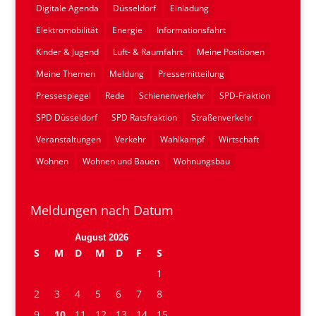
Digitale Agenda
Düsseldorf
Einladung
Elektromobilität
Energie
Informationsfahrt
Kinder & Jugend
Luft- & Raumfahrt
Meine Positionen
Meine Themen
Meldung
Pressemitteilung
Pressespiegel
Rede
Schienenverkehr
SPD-Fraktion
SPD Düsseldorf
SPD Ratsfraktion
Straßenverkehr
Veranstaltungen
Verkehr
Wahlkampf
Wirtschaft
Wohnen
Wohnen und Bauen
Wohnungsbau
Meldungen nach Datum
August 2026
S
M
D
M
D
F
S
1
2
3
4
5
6
7
8
9
10
11
12
13
14
15