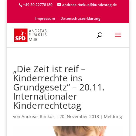
+49 30 22778180
andreas.rimkus@bundestag.de
Impressum
Datenschutzerklärung
„Die Zeit ist reif –
Kinderrechte ins
Grundgesetz“ – 20.11.
Internationaler
Kinderrechtetag
von
Andreas Rimkus
|
20. November 2018
|
Meldung