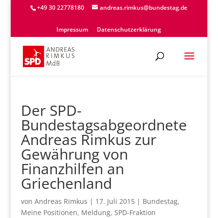
+49 30 22778180
andreas.rimkus@bundestag.de
Impressum
Datenschutzerklärung
Der SPD-
Bundestagsabgeordnete
Andreas Rimkus zur
Gewährung von
Finanzhilfen an
Griechenland
von
Andreas Rimkus
|
17. Juli 2015
|
Bundestag
,
Meine Positionen
,
Meldung
,
SPD-Fraktion