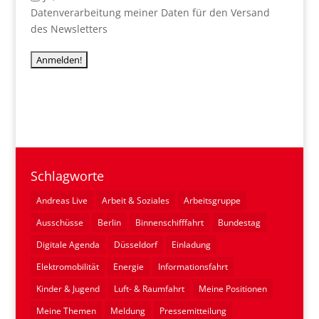
Datenverarbeitung meiner Daten für den Versand
des Newsletters
Schlagworte
Andreas Live
Arbeit & Soziales
Arbeitsgruppe
Ausschüsse
Berlin
Binnenschifffahrt
Bundestag
Digitale Agenda
Düsseldorf
Einladung
Elektromobilität
Energie
Informationsfahrt
Kinder & Jugend
Luft- & Raumfahrt
Meine Positionen
Meine Themen
Meldung
Pressemitteilung