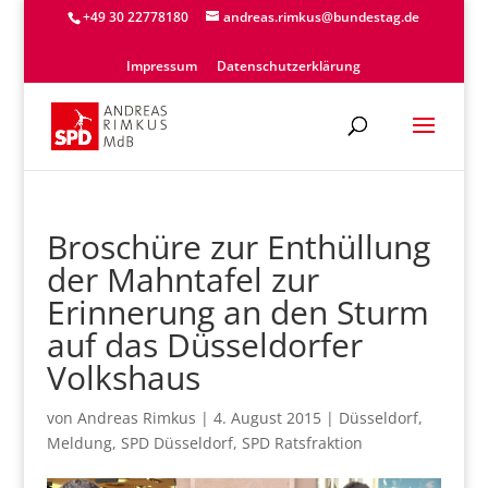
+49 30 22778180
andreas.rimkus@bundestag.de
Impressum
Datenschutzerklärung
Broschüre zur Enthüllung
der Mahntafel zur
Erinnerung an den Sturm
auf das Düsseldorfer
Volkshaus
von
Andreas Rimkus
|
4. August 2015
|
Düsseldorf
,
Meldung
,
SPD Düsseldorf
,
SPD Ratsfraktion