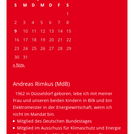
S
M
D
M
D
F
S
1
2
3
4
5
6
7
8
9
10
11
12
13
14
15
16
17
18
19
20
21
22
23
24
25
26
27
28
29
30
31
« Nov.
Andreas Rimkus (MdB)
1962 in Düsseldorf geboren, lebe ich mit meiner
Frau und unseren beiden Kindern in Bilk und bin
Elektromeister in der Energiewirtschaft, wenn ich
nicht im Mandat bin.
Mitglied des Deutschen Bundestages
Mitglied im Ausschuss für Klimaschutz und Energie