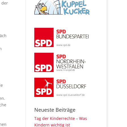
 der
räch
n
de
en.
iche
Neueste Beiträge
n
Tag der Kinderrechte – Was
chen
Kindern wichtig ist