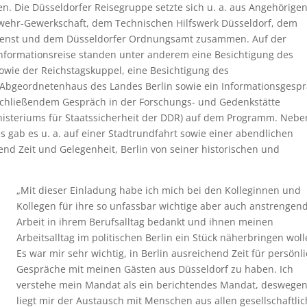
. Die Düsseldorfer Reisegruppe setzte sich u. a. aus Angehörigen
wehr-Gewerkschaft, dem Technischen Hilfswerk Düsseldorf, dem
dienst und dem Düsseldorfer Ordnungsamt zusammen. Auf der
nformationsreise standen unter anderem eine Besichtigung des
wie der Reichstagskuppel, eine Besichtigung des
Abgeordnetenhaus des Landes Berlin sowie ein Informationsgesp
chließendem Gespräch in der Forschungs- und Gedenkstätte
isteriums für Staatssicherheit der DDR) auf dem Programm. Nebe
s gab es u. a. auf einer Stadtrundfahrt sowie einer abendlichen
end Zeit und Gelegenheit, Berlin von seiner historischen und
„Mit dieser Einladung habe ich mich bei den Kolleginnen und
Kollegen für ihre so unfassbar wichtige aber auch anstrengen
Arbeit in ihrem Berufsalltag bedankt und ihnen meinen
Arbeitsalltag im politischen Berlin ein Stück näherbringen woll
Es war mir sehr wichtig, in Berlin ausreichend Zeit für persönl
Gespräche mit meinen Gästen aus Düsseldorf zu haben. Ich
verstehe mein Mandat als ein berichtendes Mandat, deswege
liegt mir der Austausch mit Menschen aus allen gesellschaftli