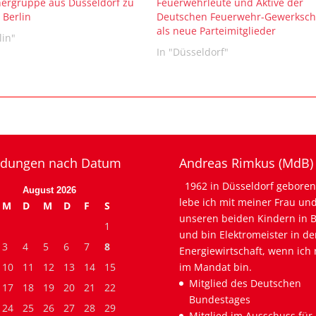
ergruppe aus Düsseldorf zu
Feuerwehrleute und Aktive der
 Berlin
Deutschen Feuerwehr-Gewerksch
als neue Parteimitglieder
lin"
In "Düsseldorf"
dungen nach Datum
Andreas Rimkus (MdB)
1962 in Düsseldorf geboren
August 2026
lebe ich mit meiner Frau un
M
D
M
D
F
S
unseren beiden Kindern in B
1
und bin Elektromeister in de
3
4
5
6
7
8
Energiewirtschaft, wenn ich 
10
11
12
13
14
15
im Mandat bin.
Mitglied des Deutschen
17
18
19
20
21
22
Bundestages
24
25
26
27
28
29
Mitglied im Ausschuss für