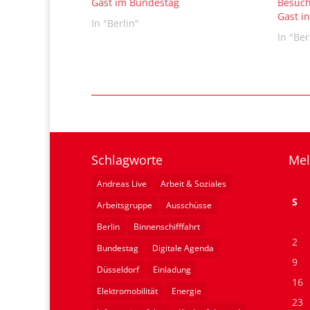
Gast im Bundestag
Besuch
Gast in
In "Berlin"
In "Ber
Schlagworte
Mel
Andreas Live
Arbeit & Soziales
S
Arbeitsgruppe
Ausschüsse
Berlin
Binnenschifffahrt
2
Bundestag
Digitale Agenda
9
Düsseldorf
Einladung
16
Elektromobilität
Energie
23