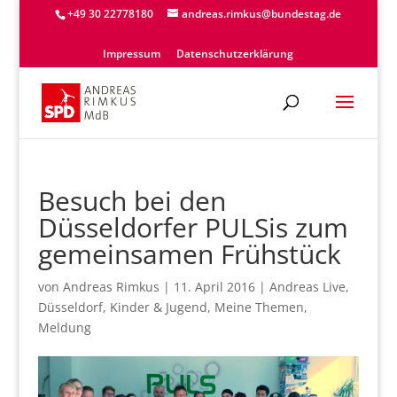
+49 30 22778180
andreas.rimkus@bundestag.de
Impressum
Datenschutzerklärung
Besuch bei den
Düsseldorfer PULSis zum
gemeinsamen Frühstück
von
Andreas Rimkus
|
11. April 2016
|
Andreas Live
,
Düsseldorf
,
Kinder & Jugend
,
Meine Themen
,
Meldung