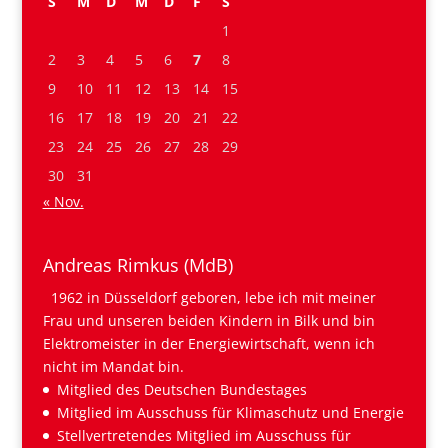
S
M
D
M
D
F
S
1
2
3
4
5
6
7
8
9
10
11
12
13
14
15
16
17
18
19
20
21
22
23
24
25
26
27
28
29
30
31
« Nov.
Andreas Rimkus (MdB)
1962 in Düsseldorf geboren, lebe ich mit meiner
Frau und unseren beiden Kindern in Bilk und bin
Elektromeister in der Energiewirtschaft, wenn ich
nicht im Mandat bin.
Mitglied des Deutschen Bundestages
Mitglied im Ausschuss für Klimaschutz und Energie
Stellvertretendes Mitglied im Ausschuss für