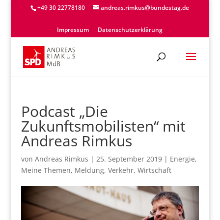
+49 30 22778180
andreas.rimkus@bundestag.de
Impressum
Datenschutzerklärung
Podcast „Die
Zukunftsmobilisten“ mit
Andreas Rimkus
von
Andreas Rimkus
|
25. September 2019
|
Energie
,
Meine Themen
,
Meldung
,
Verkehr
,
Wirtschaft