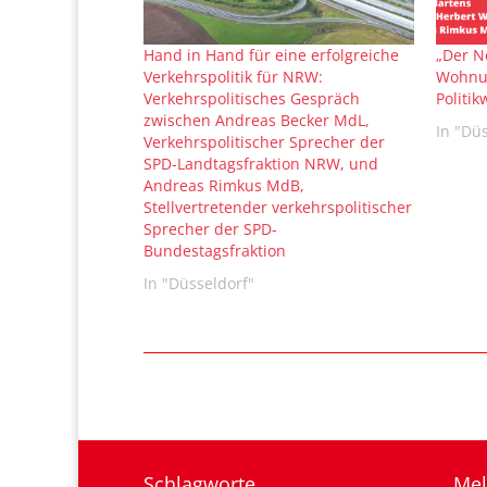
Hand in Hand für eine erfolgreiche
„Der N
Verkehrspolitik für NRW:
Wohnun
Verkehrspolitisches Gespräch
Politik
zwischen Andreas Becker MdL,
In "Dü
Verkehrspolitischer Sprecher der
SPD-Landtagsfraktion NRW, und
Andreas Rimkus MdB,
Stellvertretender verkehrspolitischer
Sprecher der SPD-
Bundestagsfraktion
In "Düsseldorf"
Schlagworte
Mel