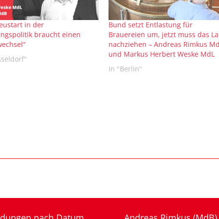
eustart in der
Bund setzt Entlastung für
gspolitik braucht einen
Brauereien um, jetzt muss das L
wechsel“
nachziehen – Andreas Rimkus M
und Markus Herbert Weske MdL
sseldorf"
In "Berlin"
dungen nach Datum
Andreas Rimkus (MdB)