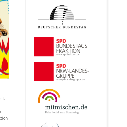
it,
.
n
tion