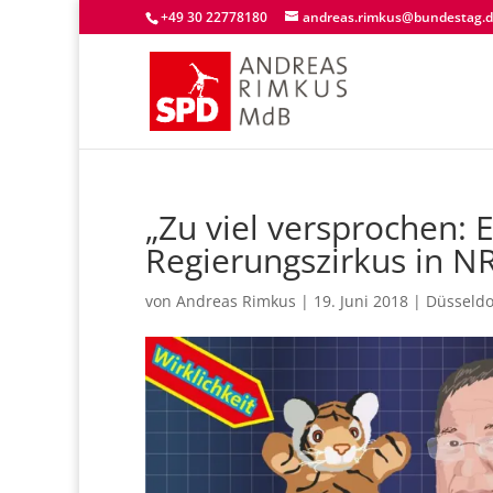
+49 30 22778180
andreas.rimkus@bundestag.
„Zu viel versprochen: 
Regierungszirkus in N
von
Andreas Rimkus
|
19. Juni 2018
|
Düsseldo