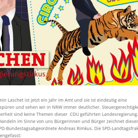
 Laschet ist jetzt ein Jahr im Amt und sie ist eindeutig eine
püren und sehen wir in NRW immer deutlicher. Steuergerechtigke
cherheit sind keine Themen dieser CDU geführten Landesregierung
Handeln im Sinne von uns Bürgerinnen und Bürger zeichnet diese
 SPD-Bundestagsabgeordnete Andreas Rimkus. Die SPD-Landtagsfrak
engefasst: