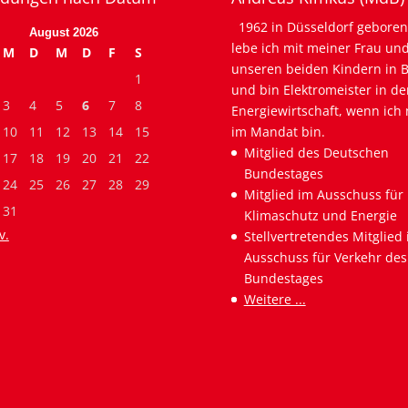
1962 in Düsseldorf geboren
August 2026
lebe ich mit meiner Frau un
M
D
M
D
F
S
unseren beiden Kindern in B
1
und bin Elektromeister in de
3
4
5
6
7
8
Energiewirtschaft, wenn ich 
10
11
12
13
14
15
im Mandat bin.
Mitglied des Deutschen
17
18
19
20
21
22
Bundestages
24
25
26
27
28
29
Mitglied im Ausschuss für
31
Klimaschutz und Energie
v.
Stellvertretendes Mitglied
Ausschuss für Verkehr des
Bundestages
Weitere ...