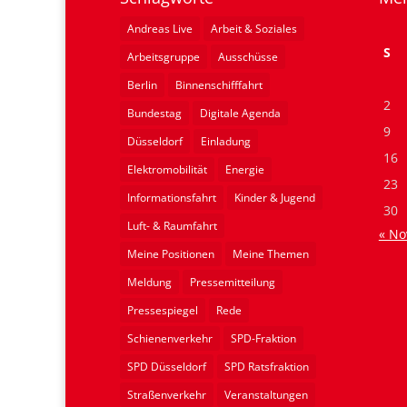
Andreas Live
Arbeit & Soziales
S
Arbeitsgruppe
Ausschüsse
Berlin
Binnenschifffahrt
2
Bundestag
Digitale Agenda
9
Düsseldorf
Einladung
16
Elektromobilität
Energie
23
Informationsfahrt
Kinder & Jugend
30
Luft- & Raumfahrt
« No
Meine Positionen
Meine Themen
Meldung
Pressemitteilung
Pressespiegel
Rede
Schienenverkehr
SPD-Fraktion
SPD Düsseldorf
SPD Ratsfraktion
Straßenverkehr
Veranstaltungen