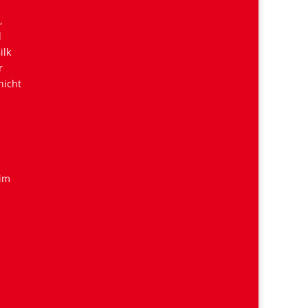
,
d
ilk
r
nicht
 im