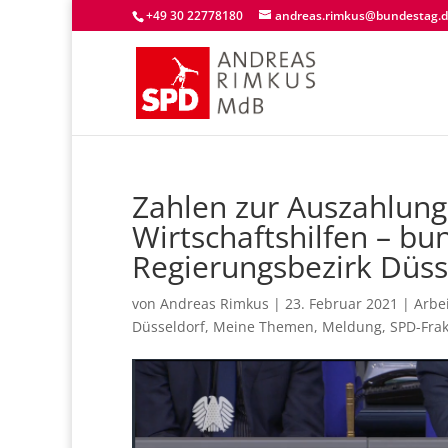
+49 30 22778180
andreas.rimkus@bundestag.
Zahlen zur Auszahlung
Wirtschaftshilfen – b
Regierungsbezirk Düss
von
Andreas Rimkus
|
23. Februar 2021
|
Arbei
Düsseldorf
,
Meine Themen
,
Meldung
,
SPD-Frak