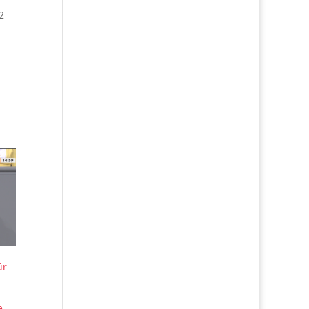
2
ür
e