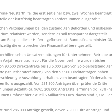
rona-Neustarthilfe, die erst seit einer bzw. zwei Wochen beantragt
eile der kurzfristig beantragten Fördersummen ausgezahlt.
itlichen Verzögerungen bei den zuständigen Behörden und insbeson
um relativiert werden, sondern es soll transparent dargestellt
– am Beispiel dieser Hilfen – geflossen ist. Bundesfinanzminister Ol
eitig die entsprechenden Finanzmittel bereitgestellt.
erhilfen sehen Umsatzerstattungen für Unternehmen, Betriebe u
um Vorjahreszeitraum vor. Für die Novemberhilfe wurden bisher
on 93.500 Direktanträge bis zu 5.000 Euro von Solo-Selbstständige
tte (Steuerberater*innen). Von den 93.500 Direktanträgen haben
 beschleunigte Auszahlung erhalten, vom beantragten Fördervolum
nen Euro ausgezahlt. Von 251.500 Anträgen über prüfende Dritte
ungen gezahlt (ca. 96%), 208.000 Antragsteller*innen (rd. 73%) 
umen umfasst hier aktuell 5 Milliarden Euro, davon sind 3,7 Millia
t rund 286.000 Anträge gestellt, davon 76.000 Direktanträge und