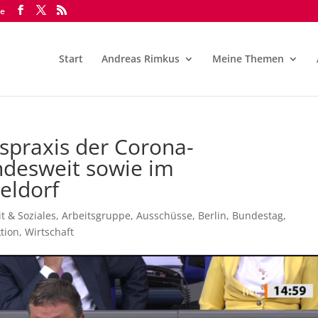
de
Start
Andreas Rimkus
Meine Themen
spraxis der Corona-
undesweit sowie im
eldorf
t & Soziales
,
Arbeitsgruppe
,
Ausschüsse
,
Berlin
,
Bundestag
,
tion
,
Wirtschaft