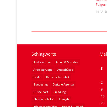
Folgen
In "Arb
Schlagworte
Mel
Andreas Live
Arbeit & Soziales
S
Arbeitsgruppe
Ausschüsse
Berlin
Binnenschifffahrt
2
Bundestag
Digitale Agenda
9
Düsseldorf
Einladung
16
Elektromobilität
Energie
23
Informationsfahrt
Kinder & Jugend