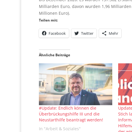
Milliarden Euro, davon wurden 1,96 Milliarden
Millionen Euro).
Teilen mit:
Facebook
Twitter
Mehr
Ähnliche Beiträge
#Update: Endlich können die
Update
Überbrückungshilfe III und die
Stich l
Neustarthilfe beantragt werden!
Inform
Hilfe
In "Arbeit & Soziales"
der wi