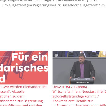
 Euro ausgezahlt (im Regierungsbezirk Düsseldorf ausgezahlt: 176,
: „Wir werden niemanden im
UPDATE #4 zu Corona-
assen!“: Aktuelle
Wirtschaftshilfen: Neustarthilfe f
ationen zu den
Solo-Selbstständige kommt! /
maßnahmen zur Begrenzung
Konkretisierte Details zur
rtschaftlichen und sozialen
außerordentlichen Novemberhilf