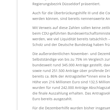
Regierungsbezirk Düsseldorf präsentiert.
Auch für die Überbrückungshilfe III und die Co
werden können, sind bereits nennenswerte Ant
Mit Verweis auf diese Zahlen sollen keine ze
beim CDU-geführten Bundeswirtschaftsministeri
werden, wie viel Liquidität bereits tatsächlich 
Scholz und der Deutsche Bundestag haben frühz
Die außerordentlichen November- und Dezemb
Selbstständige von bis zu 75% im Vergleich z
bundesweit rund 345.000 Anträge gestellt, dav
sowie rund 251.500 Anträge über prüfende Dri
bereits ca. 86% der Antragsteller*innen eine
Höhe von 216 Millionen Euro sind 132,5 Millio
wurden für rund 242.000 Anträge Abschlagszahl
die finale Auszahlung erhalten. Das Antragsvol
Euro bereits ausgezahlt.
Für die Dezemberhilfe wurden bisher insgesam