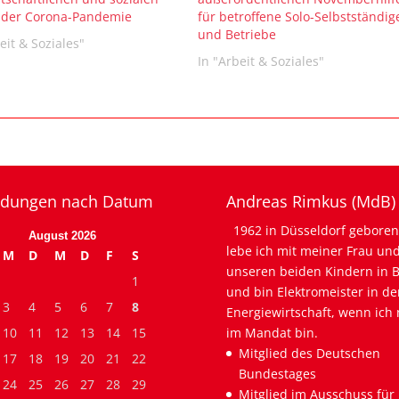
 der Corona-Pandemie
für betroffene Solo-Selbstständig
und Betriebe
eit & Soziales"
In "Arbeit & Soziales"
dungen nach Datum
Andreas Rimkus (MdB)
1962 in Düsseldorf geboren
August 2026
lebe ich mit meiner Frau un
M
D
M
D
F
S
unseren beiden Kindern in B
1
und bin Elektromeister in de
3
4
5
6
7
8
Energiewirtschaft, wenn ich 
10
11
12
13
14
15
im Mandat bin.
Mitglied des Deutschen
17
18
19
20
21
22
Bundestages
24
25
26
27
28
29
Mitglied im Ausschuss für