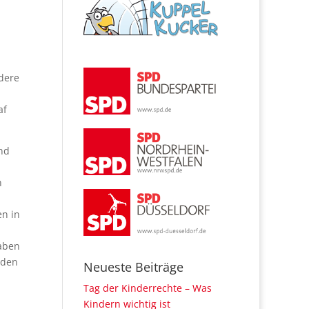
dere
af
nd
n
en in
haben
rden
Neueste Beiträge
Tag der Kinderrechte – Was
Kindern wichtig ist