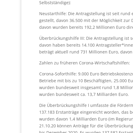
Selbstständige):
Neustarthilfe: Die Antragstellung ist seit ru
gestellt, davon 36.500 mit der Möglichkeit zur
davon wurden bereits 192,2 Millionen Euro dir
Überbrückungshilfe III: Die Antragstellung ist 
davon haben bereits 14.100 Antragsteller*inn
beträgt aktuell rund 731 Millionen Euro, davo
Zahlen zu früheren Corona-Wirtschaftshilfen:
Corona-Soforthilfe: 9.000 Euro Betriebskosten
Betriebe mit bis zu 10 Beschäftigten, 25.000 E
wurden bundesweit insgesamt rund 1,8 Millionen
wurden bundesweit ca. 13,7 Milliarden Euro.
Die Überbrückungshilfe I umfasste die Förderm
137.183 Erstanträge eingereicht worden, das b
wurden davon 1,4 Milliarden Euro (im Regierun
21.10.20 können Anträge für die Überbrückungs
bis Dezember 2020. Es wurden 137.582 Erstant