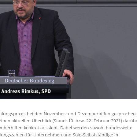
ahlungspraxis bei den November- und Dezemberhilfen gesprochen
einen aktuellen Überblick (Stand: 10. bzw. 22. Februar 2021) darüb
emberhilfen konkret aussieht. Dabei werden sowohl bundesweite
hlungszahlen für Unternehmen und Solo-Selbstständige im