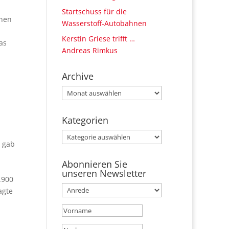
Startschuss für die
onen
Wasserstoff-Autobahnen
Kerstin Griese trifft …
as
Andreas Rimkus
.
Archive
Archive
Kategorien
Kategorien
e gab
Abonnieren Sie
unseren Newsletter
.900
agte