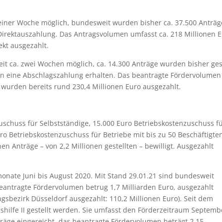
nd einer Woche möglich, bundesweit wurden bisher ca. 37.500 Anträg
 Direktauszahlung. Das Antragsvolumen umfasst ca. 218 Millionen E
ekt ausgezahlt.
seit ca. zwei Wochen möglich, ca. 14.300 Anträge wurden bisher gest
en eine Abschlagszahlung erhalten. Das beantragte Fördervolumen
n wurden bereits rund 230,4 Millionen Euro ausgezahlt.
zuschuss für Selbstständige, 15.000 Euro Betriebskostenzuschuss f
uro Betriebskostenzuschuss für Betriebe mit bis zu 50 Beschäftigten
 Anträge – von 2,2 Millionen gestellten – bewilligt. Ausgezahlt
onate Juni bis August 2020. Mit Stand 29.01.21 sind bundesweit
eantragte Fördervolumen betrug 1,7 Milliarden Euro, ausgezahlt
gsbezirk Düsseldorf ausgezahlt: 110,2 Millionen Euro). Seit dem
hilfe II gestellt werden. Sie umfasst den Förderzeitraum Septemb
räge eingereicht, das beantragte Fördervolumen beträgt 2,15