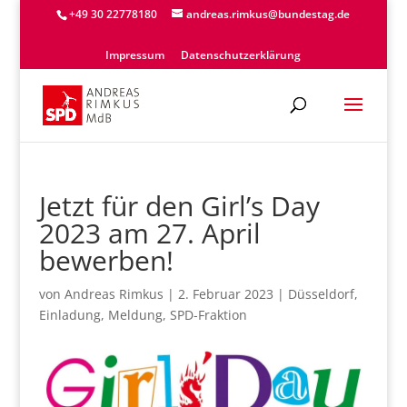
+49 30 22778180
andreas.rimkus@bundestag.de
Impressum
Datenschutzerklärung
Jetzt für den Girl’s Day
2023 am 27. April
bewerben!
von
Andreas Rimkus
|
2. Februar 2023
|
Düsseldorf
,
Einladung
,
Meldung
,
SPD-Fraktion