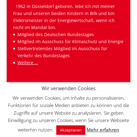
1962 in Düsseldorf geboren, lebe ich mit meiner
Frau und unseren beiden Kindern in Bilk und bin
Elektromeister in der Energiewirtschaft, wenn ich
nicht im Mandat bin.
Mitglied des Deutschen Bundestages
Mitglied im Ausschuss für Klimaschutz und Energie
Stellvertretendes Mitglied im Ausschuss für
Verkehr des Bundestages
Weitere ...
Wir verwenden Cookies
Wir verwenden Cookies, um Inhalte zu personalisieren,
Funktionen für soziale Medien anbieten zu können und die
Zugriffe auf unsere Website zu analysieren. Sie geben
Einwilligung zu unseren Cookies, wenn Sie unsere Webseite
© 2026 Andreas Rimkus MdB | Realisiert von
weiterhin nutzen.
Mehr erfahren
Akzeptieren
TagWerk
mit
WordPress
&
DIVI