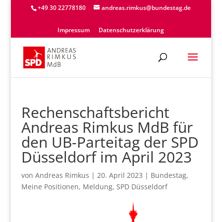
+49 30 22778180
andreas.rimkus@bundestag.de
Impressum
Datenschutzerklärung
Rechenschaftsbericht
Andreas Rimkus MdB für
den UB-Parteitag der SPD
Düsseldorf im April 2023
von
Andreas Rimkus
|
20. April 2023
|
Bundestag
,
Meine Positionen
,
Meldung
,
SPD Düsseldorf