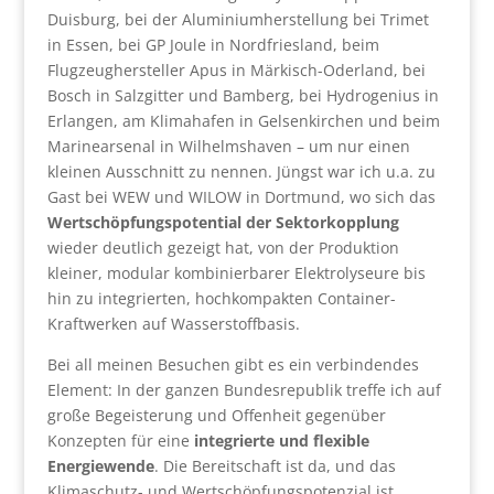
Duisburg, bei der Aluminiumherstellung bei Trimet
in Essen, bei GP Joule in Nordfriesland, beim
Flugzeughersteller Apus in Märkisch-Oderland, bei
Bosch in Salzgitter und Bamberg, bei Hydrogenius in
Erlangen, am Klimahafen in Gelsenkirchen und beim
Marinearsenal in Wilhelmshaven – um nur einen
kleinen Ausschnitt zu nennen. Jüngst war ich u.a. zu
Gast bei WEW und WILOW in Dortmund, wo sich das
Wertschöpfungspotential der Sektorkopplung
wieder deutlich gezeigt hat, von der Produktion
kleiner, modular kombinierbarer Elektrolyseure bis
hin zu integrierten, hochkompakten Container-
Kraftwerken auf Wasserstoffbasis.
Bei all meinen Besuchen gibt es ein verbindendes
Element: In der ganzen Bundesrepublik treffe ich auf
große Begeisterung und Offenheit gegenüber
Konzepten für eine
integrierte und flexible
Energiewende
. Die Bereitschaft ist da, und das
Klimaschutz- und Wertschöpfungspotenzial ist