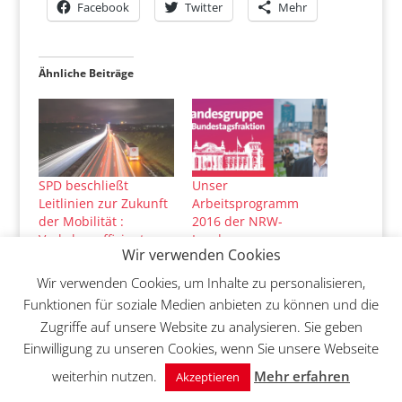
Facebook
Twitter
Mehr
Ähnliche Beiträge
SPD beschließt
Unser
Leitlinien zur Zukunft
Arbeitsprogramm
der Mobilität :
2016 der NRW-
Verkehre effizienter,
Landesgruppe
Wir verwenden Cookies
sicherer und
In "Arbeitsgruppe"
nachhaltiger gestalten
Wir verwenden Cookies, um Inhalte zu personalisieren,
In "Arbeitsgruppe"
Funktionen für soziale Medien anbieten zu können und die
Zugriffe auf unsere Website zu analysieren. Sie geben
Einwilligung zu unseren Cookies, wenn Sie unsere Webseite
weiterhin nutzen.
Mehr erfahren
Akzeptieren