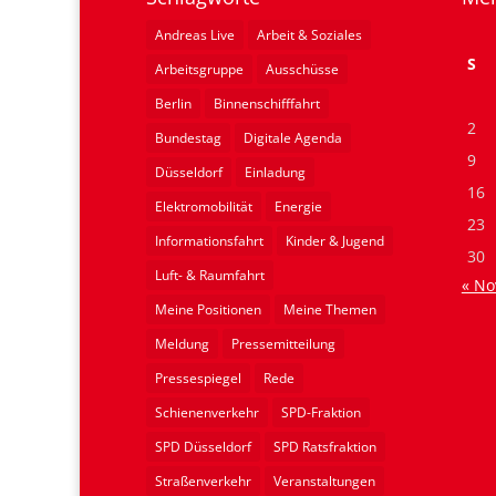
Andreas Live
Arbeit & Soziales
S
Arbeitsgruppe
Ausschüsse
Berlin
Binnenschifffahrt
2
Bundestag
Digitale Agenda
9
Düsseldorf
Einladung
16
Elektromobilität
Energie
23
Informationsfahrt
Kinder & Jugend
30
Luft- & Raumfahrt
« No
Meine Positionen
Meine Themen
Meldung
Pressemitteilung
Pressespiegel
Rede
Schienenverkehr
SPD-Fraktion
SPD Düsseldorf
SPD Ratsfraktion
Straßenverkehr
Veranstaltungen