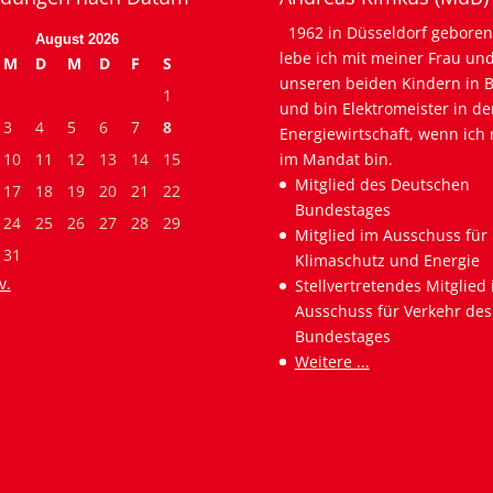
1962 in Düsseldorf geboren
August 2026
lebe ich mit meiner Frau un
M
D
M
D
F
S
unseren beiden Kindern in B
1
und bin Elektromeister in de
3
4
5
6
7
8
Energiewirtschaft, wenn ich 
10
11
12
13
14
15
im Mandat bin.
Mitglied des Deutschen
17
18
19
20
21
22
Bundestages
24
25
26
27
28
29
Mitglied im Ausschuss für
31
Klimaschutz und Energie
v.
Stellvertretendes Mitglied
Ausschuss für Verkehr des
Bundestages
Weitere ...