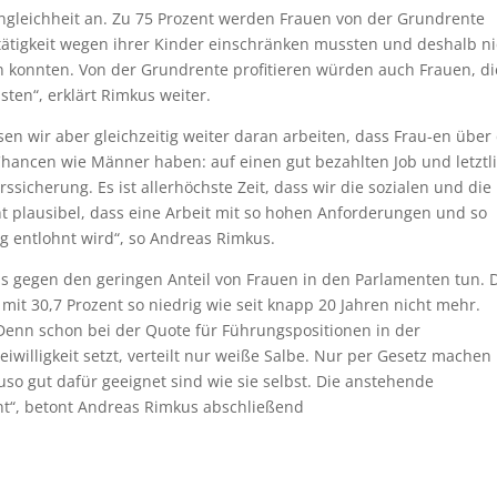
ngleichheit an. Zu 75 Prozent werden Frauen von der Grundrente
bstätigkeit wegen ihrer Kinder einschränken mussten und deshalb ni
n konnten. Von der Grundrente profitieren würden auch Frauen, di
ten“, erklärt Rimkus weiter.
n wir aber gleichzeitig weiter daran arbeiten, dass Frau-en über
hancen wie Männer haben: auf einen gut bezahlten Job und letztl
sicherung. Es ist allerhöchste Zeit, dass wir die sozialen und die
t plausibel, dass eine Arbeit mit so hohen Anforderungen und so
ng entlohnt wird“, so Andreas Rimkus.
as gegen den geringen Anteil von Frauen in den Parlamenten tun. 
mit 30,7 Prozent so niedrig wie seit knapp 20 Jahren nicht mehr.
. Denn schon bei der Quote für Führungspositionen in der
iwilligkeit setzt, verteilt nur weiße Salbe. Nur per Gesetz machen
so gut dafür geeignet sind wie sie selbst. Die anstehende
nt“, betont Andreas Rimkus abschließend