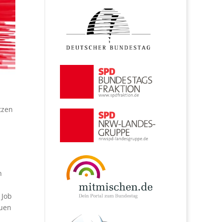
tzen
n
 Job
auen