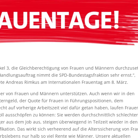
tikel 3, die Gleichberechtigung von Frauen und Männern durchzuse
Handlungsauftrag nimmt die SPD-Bundestagsfraktion sehr ernst.“,
te Andreas Rimkus am Internationalen Frauentag am 8. März.
lder von Frauen und Männern unterstützen. Auch wenn wir in den
terngeld, der Quote für Frauen in Führungspositionen, dem
t auf vorherige Arbeitszeit viel dafür getan haben, laufen Fraue
oll ausschöpfen zu können: Sie werden durchschnittlich schlechter
ger aus dem Job aus, steigen überwiegend in Teilzeit wieder in den
ifikation. Das wirkt sich verheerend auf die Alterssicherung von Fr
bslebens nur halb so viel Rente wie Männer. Unsere aktuellen