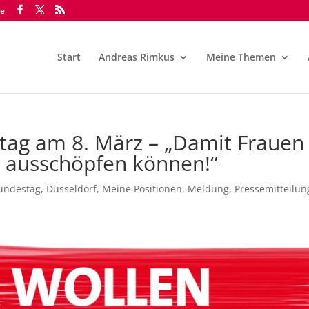
de
Start
Andreas Rimkus
Meine Themen
ntag am 8. März – „Damit Frauen
l ausschöpfen können!“
undestag
,
Düsseldorf
,
Meine Positionen
,
Meldung
,
Pressemitteilun