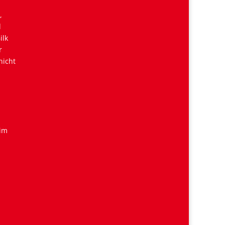
,
d
ilk
r
nicht
 im