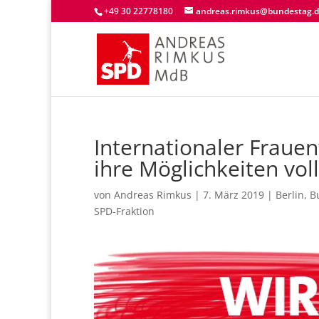
+49 30 22778180
andreas.rimkus@bundestag.
Internationaler Fraue
ihre Möglichkeiten vol
von
Andreas Rimkus
|
7. März 2019
|
Berlin
,
B
SPD-Fraktion