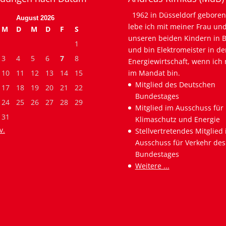
1962 in Düsseldorf geboren
August 2026
lebe ich mit meiner Frau un
M
D
M
D
F
S
unseren beiden Kindern in B
1
und bin Elektromeister in de
3
4
5
6
7
8
Energiewirtschaft, wenn ich 
10
11
12
13
14
15
im Mandat bin.
Mitglied des Deutschen
17
18
19
20
21
22
Bundestages
24
25
26
27
28
29
Mitglied im Ausschuss für
31
Klimaschutz und Energie
v.
Stellvertretendes Mitglied
Ausschuss für Verkehr des
Bundestages
Weitere ...