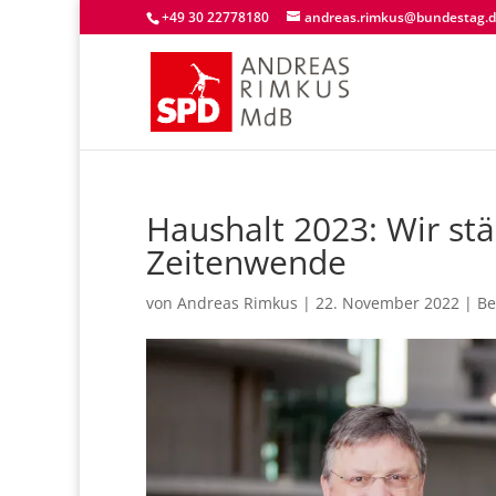
+49 30 22778180
andreas.rimkus@bundestag.
Haushalt 2023: Wir st
Zeitenwende
von
Andreas Rimkus
|
22. November 2022
|
Be