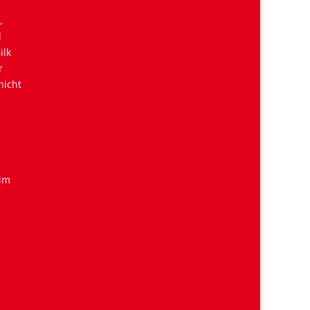
,
d
ilk
r
nicht
 im