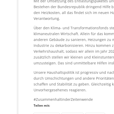
Mit der Umsetzung des Entlastungspaketes unte
Bestehen der Bundesrepublik dringend Hilfe br
den Heizkosten, all das findet sich im neuen H
Verantwortung.
Über den Klima- und Transformationsfonds ste
klimaneutralen Wirtschaft. Allein für das komm
anderen Gebäude zu sanieren, Heizungen zu mo
Industrie zu dekarbonisieren. Hinzu kommen zus
Verkehrshaushalt, sodass wir allein im Jahr 202
zusätzlich stellen wir kleinen und Kleinstun
umzusteigen. Das sind unmittelbare Hilfen ins
Unsere Haushaltspolitik ist progressiv und n
durch Umschichtungen und andere Prioritätense
schaffen und Stabilität zu geben. Gleichzeitig 
Unvorhergesehenes reagieren.
#ZusammenhaltinderZeitenwende
Teilen mit: