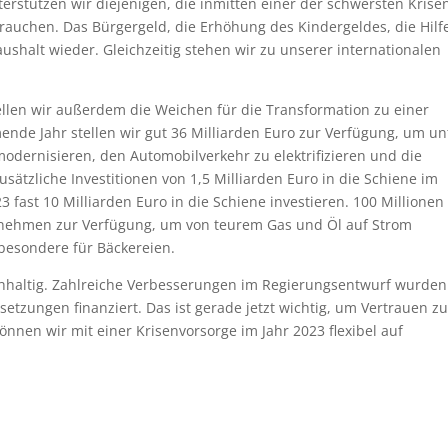
rstützen wir diejenigen, die inmitten einer der schwersten Krisen
auchen. Das Bürgergeld, die Erhöhung des Kindergeldes, die Hilfe
aushalt wieder. Gleichzeitig stehen wir zu unserer internationalen
llen wir außerdem die Weichen für die Transformation zu einer
ende Jahr stellen wir gut 36 Milliarden Euro zur Verfügung, um un
dernisieren, den Automobilverkehr zu elektrifizieren und die
ätzliche Investitionen von 1,5 Milliarden Euro in die Schiene im
3 fast 10 Milliarden Euro in die Schiene investieren. 100 Millionen
ternehmen zur Verfügung, um von teurem Gas und Öl auf Strom
besondere für Bäckereien.
achhaltig. Zahlreiche Verbesserungen im Regierungsentwurf wurden
tzungen finanziert. Das ist gerade jetzt wichtig, um Vertrauen zu
können wir mit einer Krisenvorsorge im Jahr 2023 flexibel auf