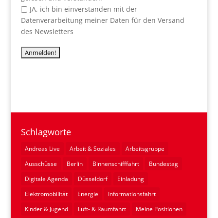
JA, ich bin einverstanden mit der
Datenverarbeitung meiner Daten für den Versand
des Newsletters
Schlagworte
Andreas Live
Arbeit & Soziales
Arbeitsgruppe
Ausschüsse
Berlin
Binnenschifffahrt
Bundestag
Digitale Agenda
Düsseldorf
Einladung
Elektromobilität
Energie
Informationsfahrt
Kinder & Jugend
Luft- & Raumfahrt
Meine Positionen