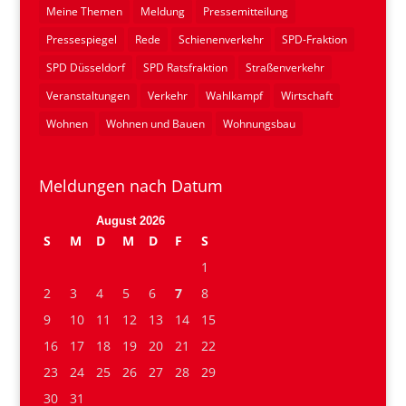
Meine Themen
Meldung
Pressemitteilung
Pressespiegel
Rede
Schienenverkehr
SPD-Fraktion
SPD Düsseldorf
SPD Ratsfraktion
Straßenverkehr
Veranstaltungen
Verkehr
Wahlkampf
Wirtschaft
Wohnen
Wohnen und Bauen
Wohnungsbau
Meldungen nach Datum
August 2026
S
M
D
M
D
F
S
1
2
3
4
5
6
7
8
9
10
11
12
13
14
15
16
17
18
19
20
21
22
23
24
25
26
27
28
29
30
31