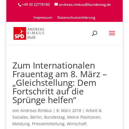
+49 30 22778180
andreas.rimkus@bundestag.de
Impressum
Datenschutzerklärung
Zum Internationalen
Frauentag am 8. März –
„Gleichstellung: Dem
Fortschritt auf die
Sprünge helfen“
von
Andreas Rimkus
|
8. März 2018
|
Arbeit &
Soziales
,
Berlin
,
Bundestag
,
Meine Positionen
,
Meldung
,
Pressemitteilung
,
Wirtschaft