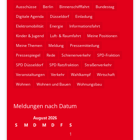
Ausschüsse
Berlin
Binnenschifffahrt
Bundestag
Digitale Agenda
Düsseldorf
Einladung
Elektromobilität
Energie
Informationsfahrt
Kinder & Jugend
Luft- & Raumfahrt
Meine Positionen
Meine Themen
Meldung
Pressemitteilung
Pressespiegel
Rede
Schienenverkehr
SPD-Fraktion
SPD Düsseldorf
SPD Ratsfraktion
Straßenverkehr
Veranstaltungen
Verkehr
Wahlkampf
Wirtschaft
Wohnen
Wohnen und Bauen
Wohnungsbau
Meldungen nach Datum
August 2026
S
M
D
M
D
F
S
1