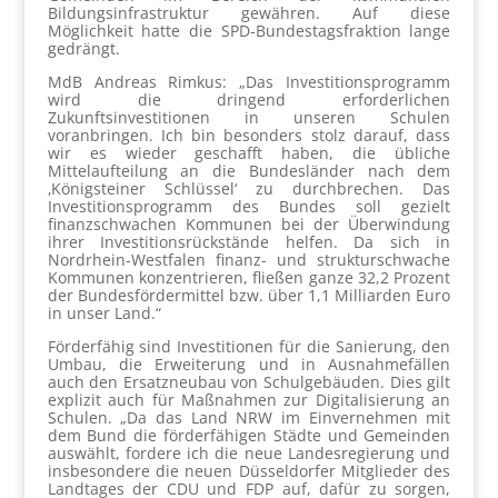
Bildungsinfrastruktur gewähren. Auf diese
Möglichkeit hatte die SPD-Bundestagsfraktion lange
gedrängt.
MdB Andreas Rimkus: „Das Investitionsprogramm
wird die dringend erforderlichen
Zukunftsinvestitionen in unseren Schulen
voranbringen. Ich bin besonders stolz darauf, dass
wir es wieder geschafft haben, die übliche
Mittelaufteilung an die Bundesländer nach dem
‚Königsteiner Schlüssel‘ zu durchbrechen. Das
Investitionsprogramm des Bundes soll gezielt
finanzschwachen Kommunen bei der Überwindung
ihrer Investitionsrückstände helfen. Da sich in
Nordrhein-Westfalen finanz- und strukturschwache
Kommunen konzentrieren, fließen ganze 32,2 Prozent
der Bundesfördermittel bzw. über 1,1 Milliarden Euro
in unser Land.“
Förderfähig sind Investitionen für die Sanierung, den
Umbau, die Erweiterung und in Ausnahmefällen
auch den Ersatzneubau von Schulgebäuden. Dies gilt
explizit auch für Maßnahmen zur Digitalisierung an
Schulen. „Da das Land NRW im Einvernehmen mit
dem Bund die förderfähigen Städte und Gemeinden
auswählt, fordere ich die neue Landesregierung und
insbesondere die neuen Düsseldorfer Mitglieder des
Landtages der CDU und FDP auf, dafür zu sorgen,