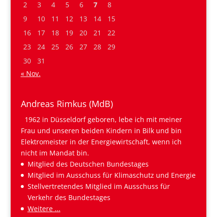
2
3
4
5
6
7
8
9
10
11
12
13
14
15
16
17
18
19
20
21
22
23
24
25
26
27
28
29
30
31
« Nov.
Andreas Rimkus (MdB)
1962 in Düsseldorf geboren, lebe ich mit meiner
Frau und unseren beiden Kindern in Bilk und bin
Elektromeister in der Energiewirtschaft, wenn ich
nicht im Mandat bin.
Mitglied des Deutschen Bundestages
Mitglied im Ausschuss für Klimaschutz und Energie
Stellvertretendes Mitglied im Ausschuss für
Verkehr des Bundestages
Weitere ...