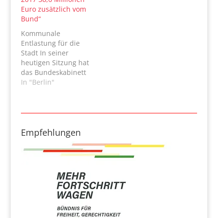
Euro zusätzlich vom
Bund“
Kommunale
Entlastung für die
Stadt In seiner
heutigen Sitzung hat
das Bundeskabinett
den Weg für weitere
In "Berlin"
finanzielle
Entlastungen der
Kommunen frei
gemacht. Zusätzlich
zur bereits
Empfehlungen
beschlossenen
Soforthilfe von jeweils
einer Milliarde Euro
für dieses und das
kommende Jahr wird
es 2017 eine weitere
Entlastung von
bundesweit 1,5