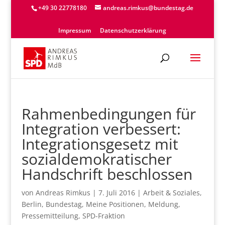
+49 30 22778180
andreas.rimkus@bundestag.de
Impressum
Datenschutzerklärung
Rahmenbedingungen für
Integration verbessert:
Integrationsgesetz mit
sozialdemokratischer
Handschrift beschlossen
von
Andreas Rimkus
|
7. Juli 2016
|
Arbeit & Soziales
,
Berlin
,
Bundestag
,
Meine Positionen
,
Meldung
,
Pressemitteilung
,
SPD-Fraktion