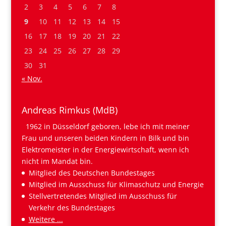
2
3
4
5
6
7
8
9
10
11
12
13
14
15
16
17
18
19
20
21
22
23
24
25
26
27
28
29
30
31
« Nov.
Andreas Rimkus (MdB)
1962 in Düsseldorf geboren, lebe ich mit meiner
Frau und unseren beiden Kindern in Bilk und bin
Elektromeister in der Energiewirtschaft, wenn ich
nicht im Mandat bin.
Mitglied des Deutschen Bundestages
Mitglied im Ausschuss für Klimaschutz und Energie
Stellvertretendes Mitglied im Ausschuss für
Verkehr des Bundestages
Weitere ...