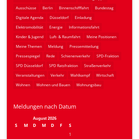
Ausschüsse
Berlin
Binnenschifffahrt
Bundestag
Digitale Agenda
Düsseldorf
Einladung
Elektromobilität
Energie
Informationsfahrt
Kinder & Jugend
Luft- & Raumfahrt
Meine Positionen
Meine Themen
Meldung
Pressemitteilung
Pressespiegel
Rede
Schienenverkehr
SPD-Fraktion
SPD Düsseldorf
SPD Ratsfraktion
Straßenverkehr
Veranstaltungen
Verkehr
Wahlkampf
Wirtschaft
Wohnen
Wohnen und Bauen
Wohnungsbau
Meldungen nach Datum
August 2026
S
M
D
M
D
F
S
1