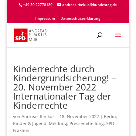
+49 30 22778180
andreas.rimkus@bundestag.de
Impressum
Datenschutzerklärung
Kinderrechte durch
Kindergrundsicherung! –
20. November 2022
Internationaler Tag der
Kinderrechte
von
Andreas Rimkus
|
18. November 2022
|
Berlin
,
Kinder & Jugend
,
Meldung
,
Pressemitteilung
,
SPD-
Fraktion