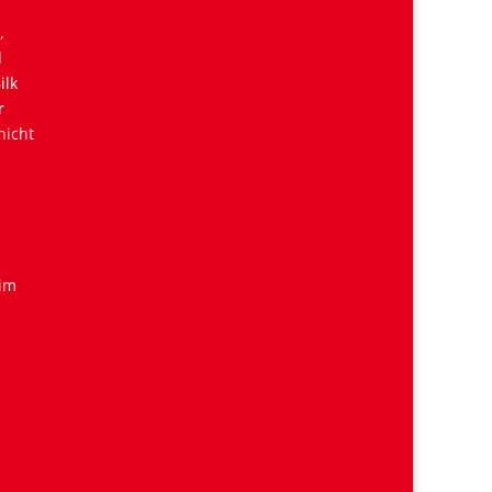
,
d
ilk
r
nicht
 im