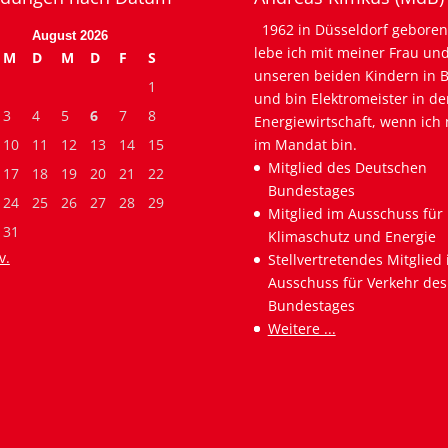
1962 in Düsseldorf geboren
August 2026
lebe ich mit meiner Frau un
M
D
M
D
F
S
unseren beiden Kindern in B
1
und bin Elektromeister in de
3
4
5
6
7
8
Energiewirtschaft, wenn ich 
10
11
12
13
14
15
im Mandat bin.
Mitglied des Deutschen
17
18
19
20
21
22
Bundestages
24
25
26
27
28
29
Mitglied im Ausschuss für
31
Klimaschutz und Energie
v.
Stellvertretendes Mitglied
Ausschuss für Verkehr des
Bundestages
Weitere ...