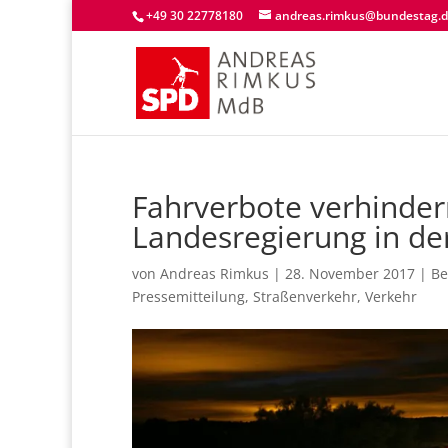
+49 30 22778180
andreas.rimkus@bundestag.
Fahrverbote verhinder
Landesregierung in der
von
Andreas Rimkus
|
28. November 2017
|
Be
Pressemitteilung
,
Straßenverkehr
,
Verkehr