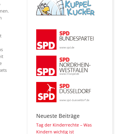
b
nnen.
n
t
us
it
e
kets
Neueste Beiträge
Tag der Kinderrechte – Was
Kindern wichtig ist