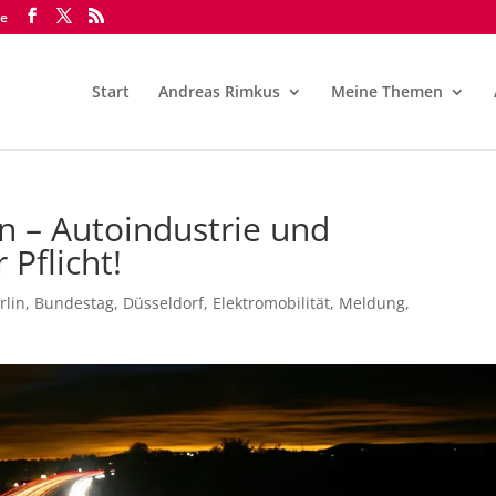
de
Start
Andreas Rimkus
Meine Themen
n – Autoindustrie und
 Pflicht!
rlin
,
Bundestag
,
Düsseldorf
,
Elektromobilität
,
Meldung
,