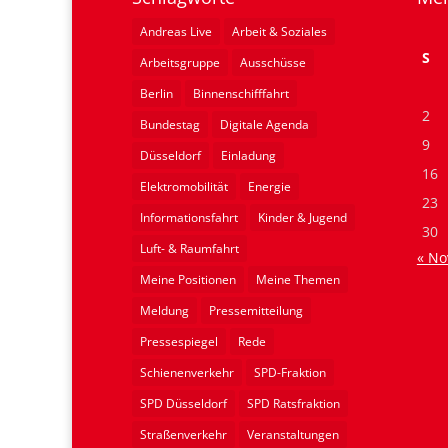
Andreas Live
Arbeit & Soziales
S
Arbeitsgruppe
Ausschüsse
Berlin
Binnenschifffahrt
2
Bundestag
Digitale Agenda
9
Düsseldorf
Einladung
16
Elektromobilität
Energie
23
Informationsfahrt
Kinder & Jugend
30
Luft- & Raumfahrt
« No
Meine Positionen
Meine Themen
Meldung
Pressemitteilung
Pressespiegel
Rede
Schienenverkehr
SPD-Fraktion
SPD Düsseldorf
SPD Ratsfraktion
Straßenverkehr
Veranstaltungen