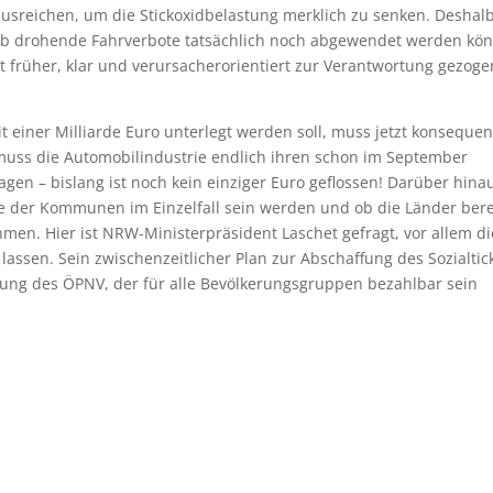
sreichen, um die Stickoxidbelastung merklich zu senken. Deshal
ob drohende Fahrverbote tatsächlich noch abgewendet werden kö
ht früher, klar und verursacherorientiert zur Verantwortung gezoge
 einer Milliarde Euro unterlegt werden soll, muss jetzt konsequen
uss die Automobilindustrie endlich ihren schon im September
agen – bislang ist noch kein einziger Euro geflossen! Darüber hina
le der Kommunen im Einzelfall sein werden und ob die Länder bere
en. Hier ist NRW-Ministerpräsident Laschet gefragt, vor allem di
ssen. Sein zwischenzeitlicher Plan zur Abschaffung des Sozialtic
kung des ÖPNV, der für alle Bevölkerungsgruppen bezahlbar sein