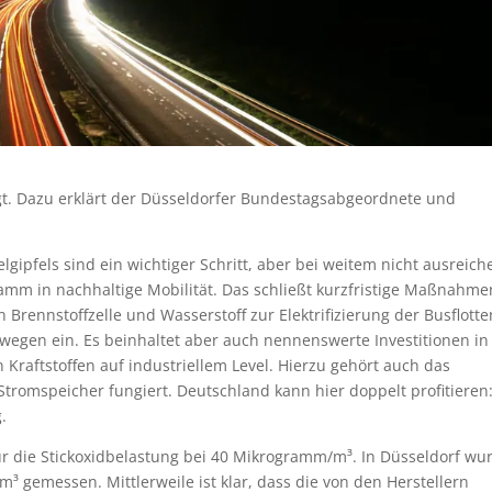
gt. Dazu erklärt der Düsseldorfer Bundestagsabgeordnete und
ipfels sind ein wichtiger Schritt, aber bei weitem nicht ausreich
ramm in nachhaltige Mobilität. Das schließt kurzfristige Maßnahme
Brennstoffzelle und Wasserstoff zur Elektrifizierung der Busflotte
egen ein. Es beinhaltet aber auch nennenswerte Investitionen in
Kraftstoffen auf industriellem Level. Hierzu gehört auch das
tromspeicher fungiert. Deutschland kann hier doppelt profitieren
.
ür die Stickoxidbelastung bei 40 Mikrogramm/m³. In Düsseldorf wu
³ gemessen. Mittlerweile ist klar, dass die von den Herstellern