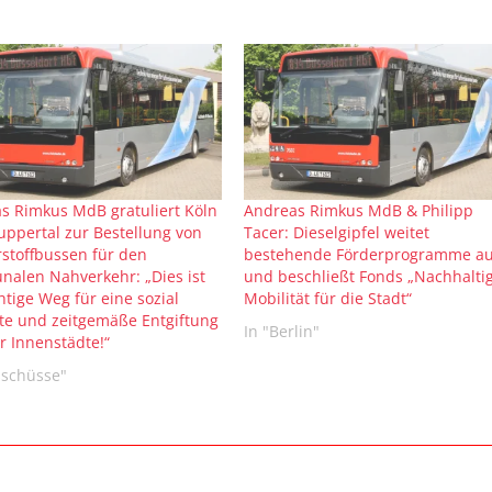
s Rimkus MdB gratuliert Köln
Andreas Rimkus MdB & Philipp
ppertal zur Bestellung von
Tacer: Dieselgipfel weitet
stoffbussen für den
bestehende Förderprogramme a
alen Nahverkehr: „Dies ist
und beschließt Fonds „Nachhalti
htige Weg für eine sozial
Mobilität für die Stadt“
te und zeitgemäße Entgiftung
In "Berlin"
r Innenstädte!“
sschüsse"