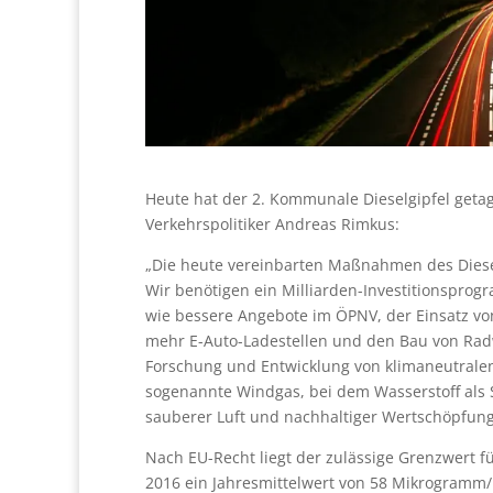
Heute hat der 2. Kommunale Dieselgipfel geta
Verkehrspolitiker Andreas Rimkus:
„Die heute vereinbarten Maßnahmen des Dieselg
Wir benötigen ein Milliarden-Investitionsprog
wie bessere Angebote im ÖPNV, der Einsatz von 
mehr E-Auto-Ladestellen und den Bau von Radw
Forschung und Entwicklung von klimaneutralen 
sogenannte Windgas, bei dem Wasserstoff als S
sauberer Luft und nachhaltiger Wertschöpfung
Nach EU-Recht liegt der zulässige Grenzwert f
2016 ein Jahresmittelwert von 58 Mikrogramm/m