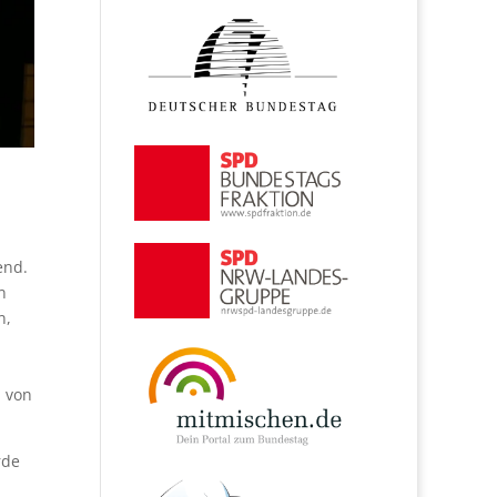
end.
n
n,
: von
rde