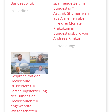
Bundespolitik
spannende Zeit im
Bundestag!“ –
In "Berlin"
Astghik Ghumashyan
aus Armenien über
ihre drei Monate
Praktikum im
Bundestagsbüro von
Andreas Rimkus
In "Meldung"
Gespräch mit der
Hochschule
Düsseldorf zur
Forschungsförderung
des Bundes an
Hochschulen für
angewandte
Wissenschaften