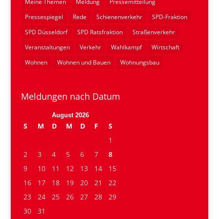
Meine Themen
Meldung
Pressemitteilung
Pressespiegel
Rede
Schienenverkehr
SPD-Fraktion
SPD Düsseldorf
SPD Ratsfraktion
Straßenverkehr
Veranstaltungen
Verkehr
Wahlkampf
Wirtschaft
Wohnen
Wohnen und Bauen
Wohnungsbau
Meldungen nach Datum
August 2026
S
M
D
M
D
F
S
1
2
3
4
5
6
7
8
9
10
11
12
13
14
15
16
17
18
19
20
21
22
23
24
25
26
27
28
29
30
31