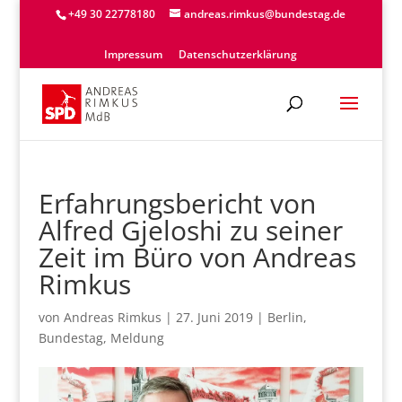
+49 30 22778180
andreas.rimkus@bundestag.de
Impressum
Datenschutzerklärung
Erfahrungsbericht von
Alfred Gjeloshi zu seiner
Zeit im Büro von Andreas
Rimkus
von
Andreas Rimkus
|
27. Juni 2019
|
Berlin
,
Bundestag
,
Meldung