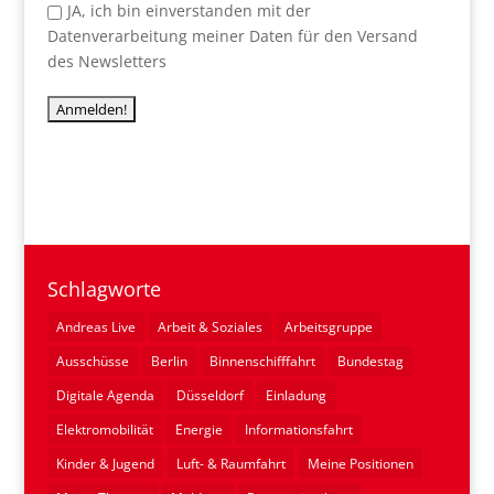
JA, ich bin einverstanden mit der
Datenverarbeitung meiner Daten für den Versand
des Newsletters
Schlagworte
Andreas Live
Arbeit & Soziales
Arbeitsgruppe
Ausschüsse
Berlin
Binnenschifffahrt
Bundestag
Digitale Agenda
Düsseldorf
Einladung
Elektromobilität
Energie
Informationsfahrt
Kinder & Jugend
Luft- & Raumfahrt
Meine Positionen