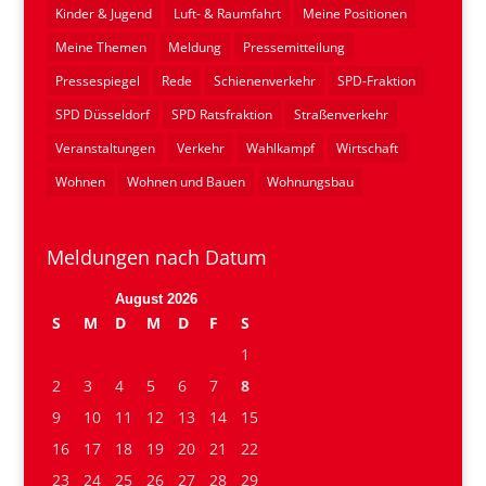
Kinder & Jugend
Luft- & Raumfahrt
Meine Positionen
Meine Themen
Meldung
Pressemitteilung
Pressespiegel
Rede
Schienenverkehr
SPD-Fraktion
SPD Düsseldorf
SPD Ratsfraktion
Straßenverkehr
Veranstaltungen
Verkehr
Wahlkampf
Wirtschaft
Wohnen
Wohnen und Bauen
Wohnungsbau
Meldungen nach Datum
August 2026
S
M
D
M
D
F
S
1
2
3
4
5
6
7
8
9
10
11
12
13
14
15
16
17
18
19
20
21
22
23
24
25
26
27
28
29