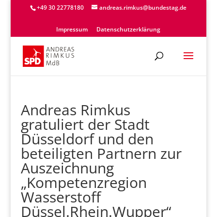
+49 30 22778180
andreas.rimkus@bundestag.de
Impressum
Datenschutzerklärung
Andreas Rimkus
gratuliert der Stadt
Düsseldorf und den
beteiligten Partnern zur
Auszeichnung
„Kompetenzregion
Wasserstoff
Düssel.Rhein.Wupper“