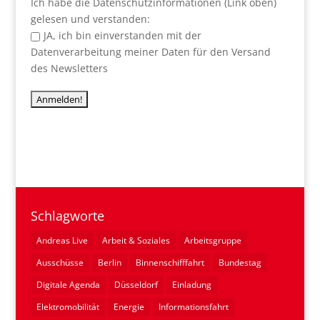
Ich habe die Datenschutzinformationen (Link oben)
gelesen und verstanden:
JA, ich bin einverstanden mit der
Datenverarbeitung meiner Daten für den Versand
des Newsletters
Schlagworte
Andreas Live
Arbeit & Soziales
Arbeitsgruppe
Ausschüsse
Berlin
Binnenschifffahrt
Bundestag
Digitale Agenda
Düsseldorf
Einladung
Elektromobilität
Energie
Informationsfahrt