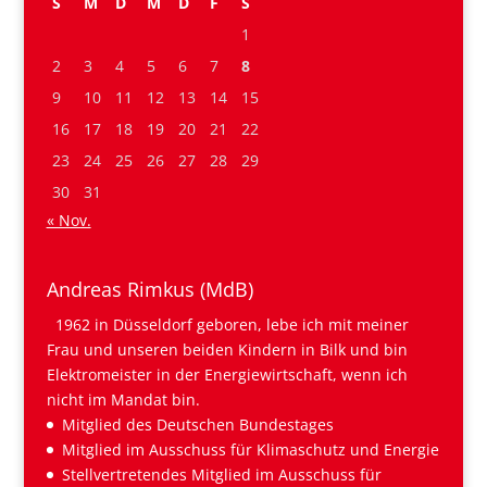
S
M
D
M
D
F
S
1
2
3
4
5
6
7
8
9
10
11
12
13
14
15
16
17
18
19
20
21
22
23
24
25
26
27
28
29
30
31
« Nov.
Andreas Rimkus (MdB)
1962 in Düsseldorf geboren, lebe ich mit meiner
Frau und unseren beiden Kindern in Bilk und bin
Elektromeister in der Energiewirtschaft, wenn ich
nicht im Mandat bin.
Mitglied des Deutschen Bundestages
Mitglied im Ausschuss für Klimaschutz und Energie
Stellvertretendes Mitglied im Ausschuss für