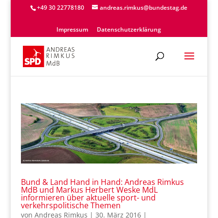
+49 30 22778180
andreas.rimkus@bundestag.de
Impressum
Datenschutzerklärung
Bund & Land Hand in Hand: Andreas Rimkus
MdB und Markus Herbert Weske MdL
informieren über aktuelle sport- und
verkehrspolitische Themen
von
Andreas Rimkus
|
30. März 2016
|