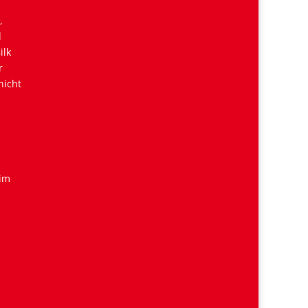
,
d
ilk
r
nicht
 im