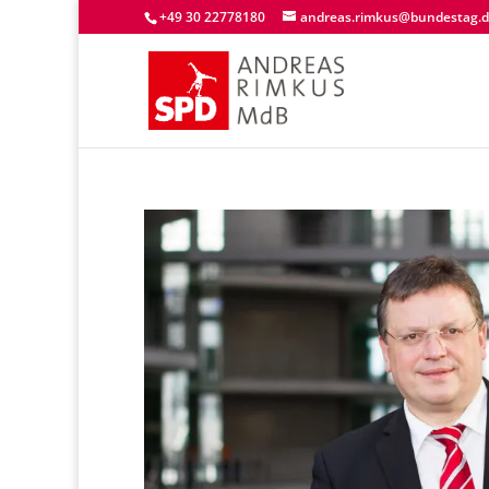
+49 30 22778180
andreas.rimkus@bundestag.