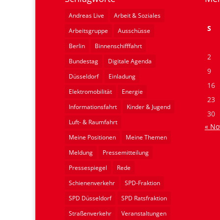
Andreas Live
Arbeit & Soziales
S
Arbeitsgruppe
Ausschüsse
Berlin
Binnenschifffahrt
2
Bundestag
Digitale Agenda
9
Düsseldorf
Einladung
16
Elektromobilität
Energie
23
Informationsfahrt
Kinder & Jugend
30
Luft- & Raumfahrt
« No
Meine Positionen
Meine Themen
Meldung
Pressemitteilung
Pressespiegel
Rede
Schienenverkehr
SPD-Fraktion
SPD Düsseldorf
SPD Ratsfraktion
Straßenverkehr
Veranstaltungen