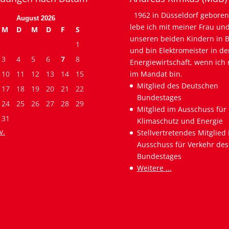
1962 in Düsseldorf geboren
August 2026
lebe ich mit meiner Frau un
M
D
M
D
F
S
unseren beiden Kindern in B
1
und bin Elektromeister in de
3
4
5
6
7
8
Energiewirtschaft, wenn ich 
10
11
12
13
14
15
im Mandat bin.
Mitglied des Deutschen
17
18
19
20
21
22
Bundestages
24
25
26
27
28
29
Mitglied im Ausschuss für
31
Klimaschutz und Energie
v.
Stellvertretendes Mitglied
Ausschuss für Verkehr des
Bundestages
Weitere ...