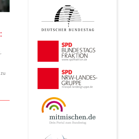
:
g
,
 zu