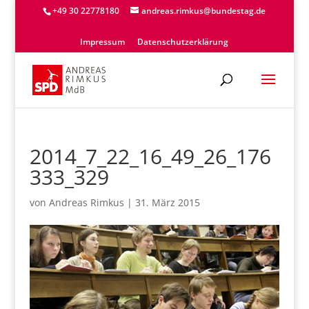
+49 30 22778180
andreas.rimkus@bundestag.de
Impressum
Datenschutzerklärung
2014_7_22_16_49_26_176
333_329
von
Andreas Rimkus
|
31. März 2015