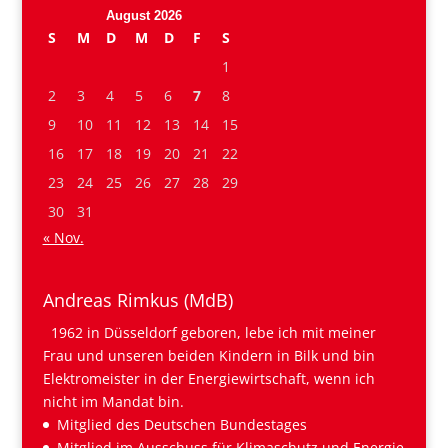
August 2026
S
M
D
M
D
F
S
1
2
3
4
5
6
7
8
9
10
11
12
13
14
15
16
17
18
19
20
21
22
23
24
25
26
27
28
29
30
31
« Nov.
Andreas Rimkus (MdB)
1962 in Düsseldorf geboren, lebe ich mit meiner
Frau und unseren beiden Kindern in Bilk und bin
Elektromeister in der Energiewirtschaft, wenn ich
nicht im Mandat bin.
Mitglied des Deutschen Bundestages
Mitglied im Ausschuss für Klimaschutz und Energie