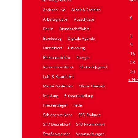
Andreas Live
Arbeit & Soziales
S
Arbeitsgruppe
Ausschüsse
Berlin
Binnenschifffahrt
2
Bundestag
Digitale Agenda
9
Düsseldorf
Einladung
16
Elektromobilität
Energie
23
Informationsfahrt
Kinder & Jugend
30
Luft- & Raumfahrt
« No
Meine Positionen
Meine Themen
Meldung
Pressemitteilung
Pressespiegel
Rede
Schienenverkehr
SPD-Fraktion
SPD Düsseldorf
SPD Ratsfraktion
Straßenverkehr
Veranstaltungen