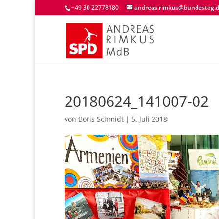
+49 30 22778180
andreas.rimkus@bundestag.
20180624_141007-02
von
Boris Schmidt
|
5. Juli 2018