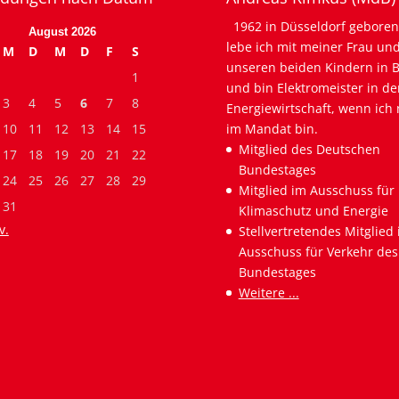
1962 in Düsseldorf geboren
August 2026
lebe ich mit meiner Frau un
M
D
M
D
F
S
unseren beiden Kindern in B
1
und bin Elektromeister in de
3
4
5
6
7
8
Energiewirtschaft, wenn ich 
10
11
12
13
14
15
im Mandat bin.
Mitglied des Deutschen
17
18
19
20
21
22
Bundestages
24
25
26
27
28
29
Mitglied im Ausschuss für
31
Klimaschutz und Energie
v.
Stellvertretendes Mitglied
Ausschuss für Verkehr des
Bundestages
Weitere ...