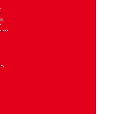
,
d
ilk
r
nicht
 im