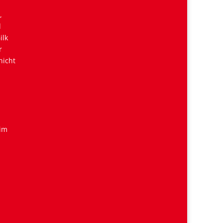
,
d
ilk
r
nicht
 im