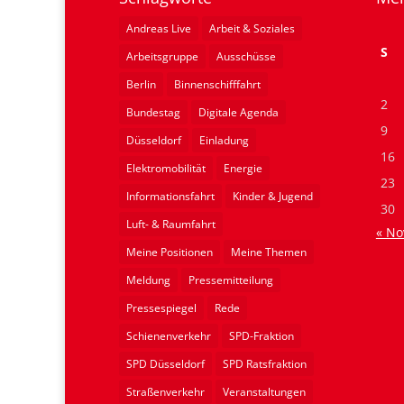
Andreas Live
Arbeit & Soziales
S
Arbeitsgruppe
Ausschüsse
Berlin
Binnenschifffahrt
2
Bundestag
Digitale Agenda
9
Düsseldorf
Einladung
16
Elektromobilität
Energie
23
Informationsfahrt
Kinder & Jugend
30
Luft- & Raumfahrt
« No
Meine Positionen
Meine Themen
Meldung
Pressemitteilung
Pressespiegel
Rede
Schienenverkehr
SPD-Fraktion
SPD Düsseldorf
SPD Ratsfraktion
Straßenverkehr
Veranstaltungen