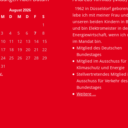
1962 in Düsseldorf geboren
August 2026
lebe ich mit meiner Frau un
M
D
M
D
F
S
unseren beiden Kindern in B
1
und bin Elektromeister in de
3
4
5
6
7
8
Energiewirtschaft, wenn ich 
10
11
12
13
14
15
im Mandat bin.
Mitglied des Deutschen
17
18
19
20
21
22
Bundestages
24
25
26
27
28
29
Mitglied im Ausschuss für
31
Klimaschutz und Energie
v.
Stellvertretendes Mitglied
Ausschuss für Verkehr des
Bundestages
Weitere ...