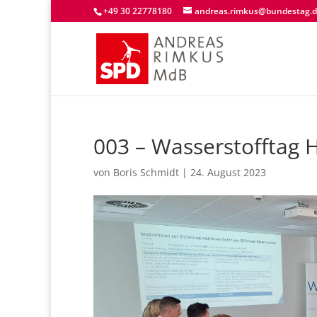
+49 30 22778180
andreas.rimkus@bundestag.
003 – Wasserstofftag
von
Boris Schmidt
|
24. August 2023