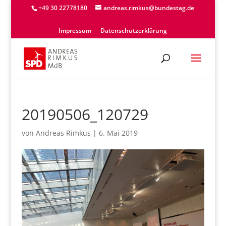
+49 30 22778180
andreas.rimkus@bundestag.de
Impressum
Datenschutzerklärung
20190506_120729
von
Andreas Rimkus
|
6. Mai 2019